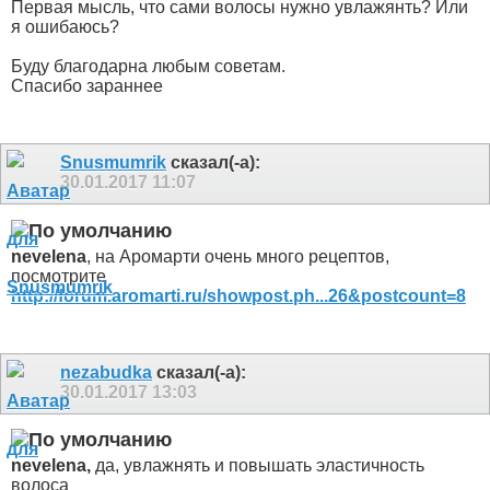
Первая мысль, что сами волосы нужно увлажянть? Или
я ошибаюсь?
Буду благодарна любым советам.
Спасибо зараннее
Snusmumrik
сказал(-а):
30.01.2017
11:07
nevelena
, на Аромарти очень много рецептов,
посмотрите
http://forum.aromarti.ru/showpost.ph...26&postcount=8
nezabudka
сказал(-а):
30.01.2017
13:03
nevelena,
да, увлажнять и повышать эластичность
волоса