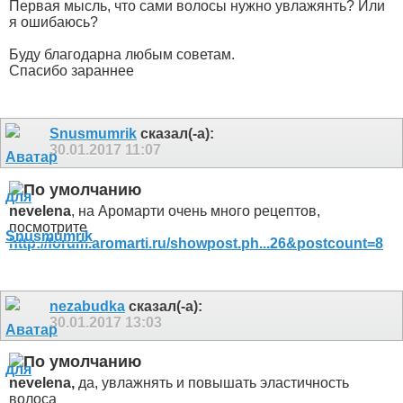
Первая мысль, что сами волосы нужно увлажянть? Или
я ошибаюсь?
Буду благодарна любым советам.
Спасибо зараннее
Snusmumrik
сказал(-а):
30.01.2017
11:07
nevelena
, на Аромарти очень много рецептов,
посмотрите
http://forum.aromarti.ru/showpost.ph...26&postcount=8
nezabudka
сказал(-а):
30.01.2017
13:03
nevelena,
да, увлажнять и повышать эластичность
волоса