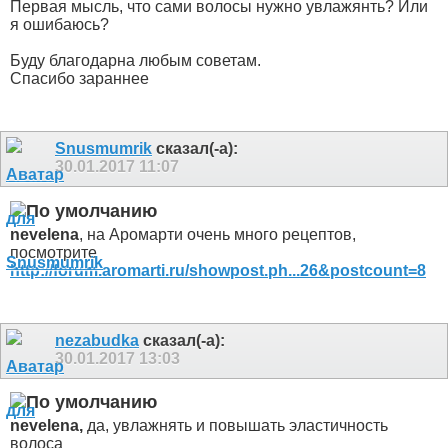
Первая мысль, что сами волосы нужно увлажянть? Или
я ошибаюсь?
Буду благодарна любым советам.
Спасибо зараннее
Snusmumrik
сказал(-а):
30.01.2017
11:07
nevelena
, на Аромарти очень много рецептов,
посмотрите
http://forum.aromarti.ru/showpost.ph...26&postcount=8
nezabudka
сказал(-а):
30.01.2017
13:03
nevelena,
да, увлажнять и повышать эластичность
волоса