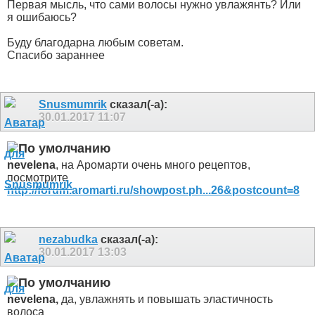
Первая мысль, что сами волосы нужно увлажянть? Или
я ошибаюсь?
Буду благодарна любым советам.
Спасибо зараннее
Snusmumrik
сказал(-а):
30.01.2017
11:07
nevelena
, на Аромарти очень много рецептов,
посмотрите
http://forum.aromarti.ru/showpost.ph...26&postcount=8
nezabudka
сказал(-а):
30.01.2017
13:03
nevelena,
да, увлажнять и повышать эластичность
волоса