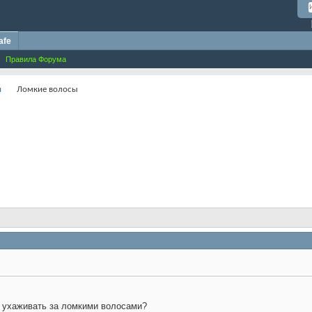
afe
Правила Форума
и
Ломкие волосы
к ухаживать за ломкими волосами?