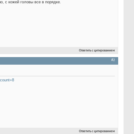
о, с кожей головы все в порядке.
Ответить с цитированием
#2
tcount=8
Ответить с цитированием