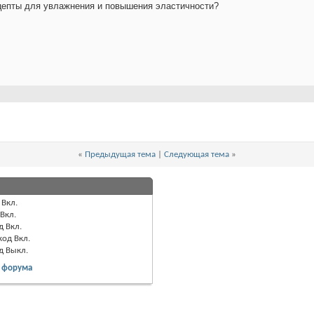
цепты для увлажнения и повышения эластичности?
«
Предыдущая тема
|
Следующая тема
»
Вкл.
Вкл.
д
Вкл.
код
Вкл.
од
Выкл.
 форума