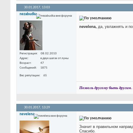
30.01.2017,
13:03
nezabudka
nevelena,
да, увлажнять и п
Регистрация
08.02.2010
Адрес
в двух шагах от луны
Возраст
47
Сообщений
1875
Вес репутации
65
Позволь другому быть другим. 
30.01.2017,
13:29
nevelena
Значит в правильном направд
Спасибо.