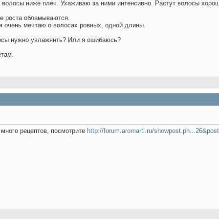
ь волосы ниже плеч. Ухаживаю за ними интенсивно. Растут волосы хорош
се роста обламываются.
я очень мечтаю о волосах ровных, одной длины.
осы нужно увлажянть? Или я ошибаюсь?
етам.
 много рецептов, посмотрите
http://forum.aromarti.ru/showpost.ph...26&pos