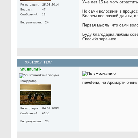
Уже лет 15 не могу отрастит
Регистрация
25.08.2014
Возраст
47
Но сами волосинки в процес
Сообщений
19
Волосы все разной длины, а 
Вес репутации
24
Первая мысль, что сами вол
Буду благодарна любым сов
Спасибо зараннее
30.01.2017,
11:07
Snusmumrik
Модератор
nevelena
, на Аромарти очень
Регистрация
04.02.2009
Сообщений
4186
Вес репутации
90