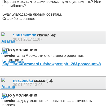
Первая мысль, что сами волосы нужно увлажянть? Или
я ошибаюсь?
Буду благодарна любым советам.
Спасибо зараннее
Snusmumrik
сказал(-а):
30.01.2017
11:07
nevelena
, на Аромарти очень много рецептов,
посмотрите
http://forum.aromarti.ru/showpost.ph...26&postcount=8
nezabudka
сказал(-а):
30.01.2017
13:03
nevelena,
да, увлажнять и повышать эластичность
волоса