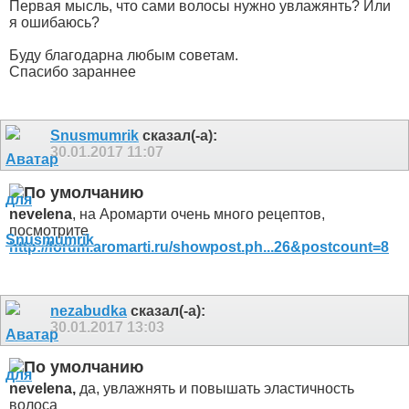
Первая мысль, что сами волосы нужно увлажянть? Или
я ошибаюсь?
Буду благодарна любым советам.
Спасибо зараннее
Snusmumrik
сказал(-а):
30.01.2017
11:07
nevelena
, на Аромарти очень много рецептов,
посмотрите
http://forum.aromarti.ru/showpost.ph...26&postcount=8
nezabudka
сказал(-а):
30.01.2017
13:03
nevelena,
да, увлажнять и повышать эластичность
волоса