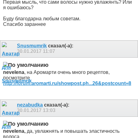
Первая мысль, что сами волосы нужно увлажянть? Или
я ошибаюсь?
Буду благодарна любым советам.
Спасибо зараннее
Snusmumrik
сказал(-а):
30.01.2017
11:07
nevelena
, на Аромарти очень много рецептов,
посмотрите
http://forum.aromarti.ru/showpost.ph...26&postcount=8
nezabudka
сказал(-а):
30.01.2017
13:03
nevelena,
да, увлажнять и повышать эластичность
волоса