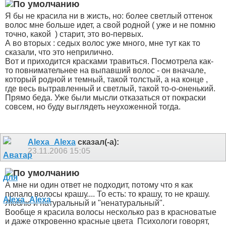
Я бы не красила ни в жисть, но: более светлый оттенок
волос мне больше идет, а свой родной ( уже и не помню
точно, какой
) старит, это во-первых.
А во вторых : седых волос уже много, мне тут как то
сказали, что это неприлично.
Вот и приходится красками травиться. Посмотрела как-
то повнимательнее на выпавший волос - он вначале,
который родной и темный, такой толстый, а на конце ,
где весь вытравленный и светлый, такой то-о-оненький.
Прямо беда. Уже были мысли отказаться от покраски
совсем, но буду выглядеть неухоженной тогда.
Alexa_Alexa
сказал(-а):
23.11.2006
15:05
А мне ни один ответ не подходит, потому что я как
попало волосы крашу.... То есть: то крашу, то не крашу.
Люблю и натуральный и "ненатуральный".
Вообще я красила волосы несколько раз в красноватые
и даже откровенно красные цвета
Психологи говорят,