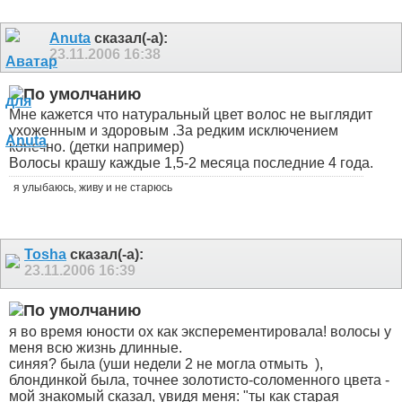
Anuta
сказал(-а):
23.11.2006
16:38
Мне кажется что натуральный цвет волос не выглядит
ухоженным и здоровым .За редким исключением
конечно. (детки например)
Волосы крашу каждые 1,5-2 месяца последние 4 года.
я улыбаюсь, живу и не старюсь
Tosha
сказал(-а):
23.11.2006
16:39
я во время юности ох как эксперементировала! волосы у
меня всю жизнь длинные.
синяя? была (уши недели 2 не могла отмыть
),
блондинкой была, точнее золотисто-соломенного цвета -
мой знакомый сказал, увидя меня: "ты как старая