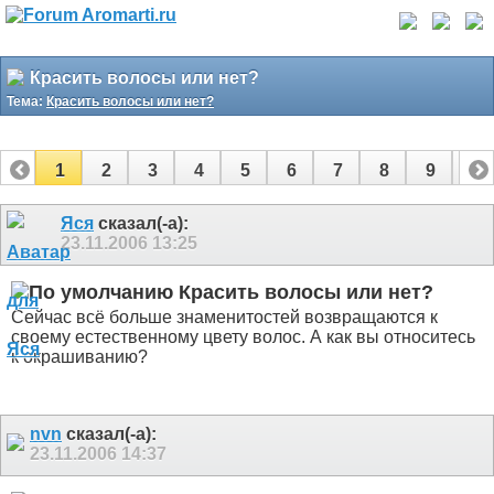
Красить волосы или нет?
Тема:
Красить волосы или нет?
1
2
3
4
5
6
7
8
9
10
11
12
Яся
сказал(-а):
23.11.2006
13:25
Красить волосы или нет?
Сейчас всё больше знаменитостей возвращаются к
своему естественному цвету волос. А как вы относитесь
к окрашиванию?
nvn
сказал(-а):
23.11.2006
14:37