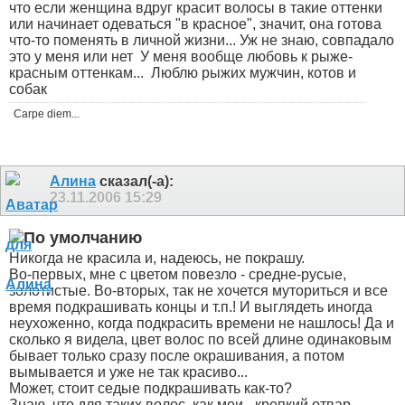
что если женщина вдруг красит волосы в такие оттенки
или начинает одеваться "в красное", значит, она готова
что-то поменять в личной жизни... Уж не знаю, совпадало
это у меня или нет
У меня вообще любовь к рыже-
красным оттенкам...
Люблю рыжих мужчин, котов и
собак
Carpe diem...
Алина
сказал(-а):
23.11.2006
15:29
Никогда не красила и, надеюсь, не покрашу.
Во-первых, мне с цветом повезло - средне-русые,
золотистые. Во-вторых, так не хочется муториться и все
время подкрашивать концы и т.п.! И выглядеть иногда
неухоженно, когда подкрасить времени не нашлось! Да и
сколько я видела, цвет волос по всей длине одинаковым
бывает только сразу после окрашивания, а потом
вымывается и уже не так красиво...
Может, стоит седые подкрашивать как-то?
Знаю, что для таких волос, как мои - крепкий отвар