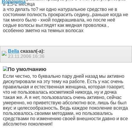
в 1,5-2 месяца
а что делать то? ни одно натуральное средство не в
состоянии полность прокрасить седину...раньше когда не
так много было - хной подкрашивала, но после неё
седые волосы выглядят как медная проволока
,
особенно зметно на темных волосах
Bella
сказал(-а):
23.11.2006
16:36
Если честно, то буквально пару дней назад мы активно
дискутировали на эту тему на работе. Есть у нас очень
правильная и естественная женщина, которая гоаорит,
что не пользовалась косметикой никогда, ну и дочка
такая же. А я нет, пользовалась очень активно, сейчас
умеренно, но приветствую абсолютно все, лишь бы был
вкус и целесообразность. Ведь каждое поколение всегда
пользовалось своими методами, но пользовались
средствами по изменению своей внешности давно и все
абсолютно поколения!