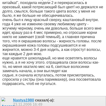
китайка!", походила недели 2 и перекрасилась в
ореховый, какой потрясающий был цвет! но держался не
долго, смылся, больше такого цвета волос у меня не
было, я же больше не обесцвечивалась.
очень был к лицу красный сверху, каштановый внутри.
года 4 уже не изменяю своему любимому цвету -
жгучему черному, очень им довольна, больше всего мне
идет, крашу раз в 4 мес примерно, но отросшие корни
никто не замечает (свой темный), а главнвя причина
того, что я окрашиваю волосы - жирность головы. после
окрашивания кожа головы подсушивается и не
жирнится, можно 3-4 дня ходить, а как отростут волосы,
так каждые 2 дня мою.
еще нравится шоколадный, но мне осветлять волосы
нужно, а я не хочу этого. отращивала свои волосы как-
то, но меня хватило мес на 6, светлые волосинки
замечать начала, а они выглядят как
седые, я сначала испугалась, потом присмотрелась,
спросила у сестры (она парикмахер), она посоветовала
подкравсить, чтоб не пугаться.
Nastya1980
сказал(-а):
23.11.2006
16:49