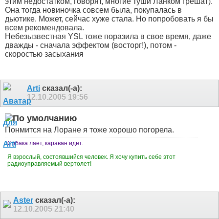
этим недостатком, говорят, многие туши Ланком грешат).
Она тогда новиночка совсем была, покупалась в
дьютике. Может, сейчас хуже стала. Но попробовать я бы
всем рекомендовала.
Небезызвестная YSL тоже поразила в свое время, даже
дважды - сначала эффектом (восторг!), потом -
скоростью засыхания
Arti
сказал(-а):
12.10.2005
19:56
Понмится на Лоране я тоже хорошо погорела.
Собака лает, караван идет.
Я взрослый, состоявшийся человек. Я хочу купить себе этот
радиоуправляемый вертолет!
Aster
сказал(-а):
12.10.2005
21:40