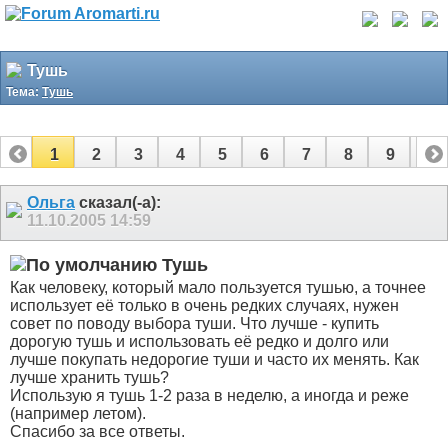
Тушь
Тема:
Тушь
1
2
3
4
5
6
7
8
9
10
11
12
13
14
15
16
17
Ольга
сказал(-а):
11.10.2005
14:59
Тушь
Как человеку, который мало пользуется тушью, а точнее
использует её только в очень редких случаях, нужен
совет по поводу выбора туши. Что лучше - купить
дорогую тушь и использовать её редко и долго или
лучше покупать недорогие туши и часто их менять. Как
лучше хранить тушь?
Использую я тушь 1-2 раза в неделю, а иногда и реже
(например летом).
Спасибо за все ответы.