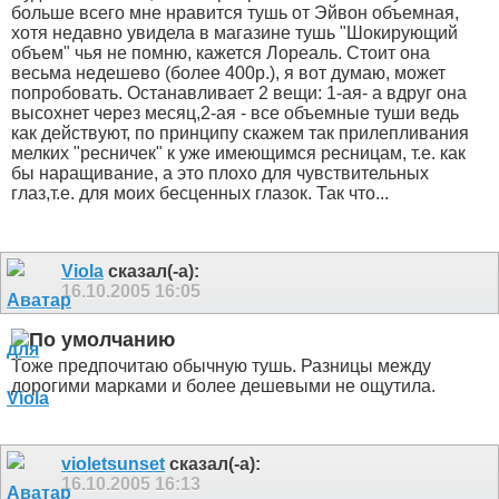
больше всего мне нравится тушь от Эйвон объемная,
хотя недавно увидела в магазине тушь "Шокирующий
объем" чья не помню, кажется Лореаль. Стоит она
весьма недешево (более 400р.), я вот думаю, может
попробовать. Останавливает 2 вещи: 1-ая- а вдруг она
высохнет через месяц,2-ая - все объемные туши ведь
как действуют, по принципу скажем так прилепливания
мелких "ресничек" к уже имеющимся ресницам, т.е. как
бы наращивание, а это плохо для чувствительных
глаз,т.е. для моих бесценных глазок. Так что...
Viola
сказал(-а):
16.10.2005
16:05
Тоже предпочитаю обычную тушь. Разницы между
дорогими марками и более дешевыми не ощутила.
violetsunset
сказал(-а):
16.10.2005
16:13