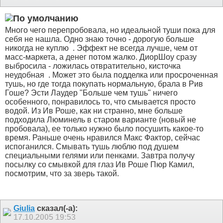
Много чего перепробовала, но идеальной туши пока для
себя не нашла. Одно знаю точно - дорогую больше
никогда не куплю
. Эффект не всегда лучше, чем от
масс-маркета, а денег потом жалко. ДиорШоу сразу
выбросила - ложилась отвратительно, кисточка
неудобная
. Может это была подделка или просроченная
тушь, но где тогда покупать нормальную, брала в Рив
Гоше? Эсти Лаудер "Больше чем тушь" ничего
особенного, понравилось то, что смывается просто
водой. Из Ив Роше, как ни странно, мне больше
подходила Люминель в старом варианте (новый не
пробовала), ее только нужно было посушить какое-то
время. Раньше очень нравился Макс Фактор, сейчас
испоганился. Смывать тушь люблю под душем
специальными гелями или пенками. Завтра получу
посылку со смывкой для глаз Ив Роше Пюр Камил,
посмотрим, что за зверь такой.
Giulia
сказал(-а):
17.10.2005
19:53