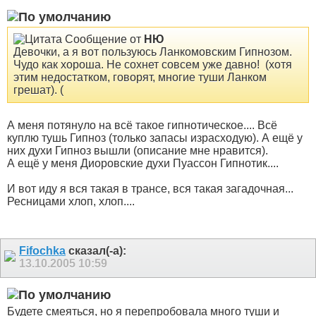
Сообщение от
НЮ
Девочки, а я вот пользуюсь Ланкомовским Гипнозом.
Чудо как хороша. Не сохнет совсем уже давно!
(хотя
этим недостатком, говорят, многие туши Ланком
грешат). (
А меня потянуло на всё такое гипнотическое.... Всё
куплю тушь Гипноз (только запасы израсходую). А ещё у
них духи Гипноз вышли (описание мне нравится).
А ещё у меня Диоровские духи Пуассон Гипнотик....
И вот иду я вся такая в трансе, вся такая загадочная...
Ресницами хлоп, хлоп....
Fifochka
сказал(-а):
13.10.2005
10:59
Будете смеяться, но я перепробовала много туши и