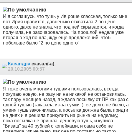
И я соглашусь, что тушь у Ив роше классная, только мне
вот Ирия нравится, давненько отхватила 2 по цене
одного, даже не знала, что под ней скрывается, и когда
получила, не разочаровалась. На прошлой неделе уже
вторая в ход пошла, жду ещё предложений, чтоб
побольше было "2 по цене одного"
Касандра
сказал(-а):
20.10.2005
00:57
Я тоже очень многими тушами пользовалась, всегда
покупаю новую, не разу ни на никакой не остановилась,
так пару месяцев назад, я ждала посылку от ПР как раз с
одной тушью (заказала из-за сумки
), ее долго не было, а
уменя тушь закончилась, а посылка должна была придти
на днях и я решила прикупить на рынке на недельку,
пока посылка не пришла, дешевую тушь, и купила
"Визаш" за 40 рублей с копейками, и сама себе не
поверила, уж не знаю, как она по составу, но такого