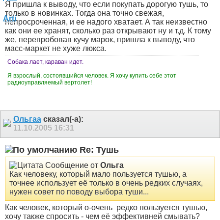
Я пришла к выводу, что если покупать дорогую тушь, то
только в новинках. Тогда она точно свежая,
непросроченная, и ее надого хватает. А так неизвестно
как они ее хранят, сколько раз открывают ну и т.д. К тому
же, перепробовав кучу марок, пришла к выводу, что
масс-маркет не хуже люкса.
Собака лает, караван идет.
Я взрослый, состоявшийся человек. Я хочу купить себе этот
радиоуправляемый вертолет!
Ольгаа
сказал(-а):
11.10.2005
16:31
Re: Тушь
Сообщение от
Ольга
Как человеку, который мало пользуется тушью, а
точнее использует её только в очень редких случаях,
нужен совет по поводу выбора туши...
Как человек, который о-очень
редко пользуется тушью,
хочу также спросить - чем её эффективней смывать?