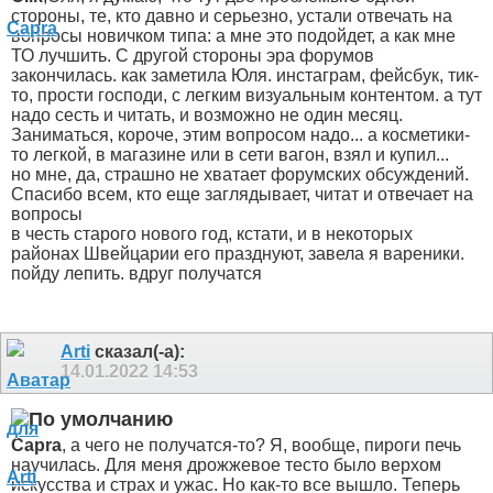
стороны, те, кто давно и серьезно, устали отвечать на
вопросы новичком типа: а мне это подойдет, а как мне
ТО лучшить. С другой стороны эра форумов
закончилась. как заметила Юля. инстаграм, фейсбук, тик-
то, прости господи, с легким визуальным контентом. а тут
надо сесть и читать, и возможно не один месяц.
Заниматься, короче, этим вопросом надо... а косметики-
то легкой, в магазине или в сети вагон, взял и купил...
но мне, да, страшно не хватает форумских обсуждений.
Спасибо всем, кто еще заглядывает, читат и отвечает на
вопросы
в честь старого нового год, кстати, и в некоторых
районах Швейцарии его празднуют, завела я вареники.
пойду лепить. вдруг получатся
Arti
сказал(-а):
14.01.2022
14:53
Capra
, а чего не получатся-то? Я, вообще, пироги печь
научилась. Для меня дрожжевое тесто было верхом
искусства и страх и ужас. Но как-то все вышло. Теперь