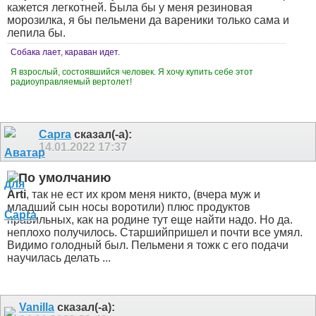
кажется легкотней. Была бы у меня резиновая
морозилка, я бы пельмени да вареники только сама и
лепила бы.
Собака лает, караван идет.
Я взрослый, состоявшийся человек. Я хочу купить себе этот
радиоуправляемый вертолет!
Capra
сказал(-а):
14.01.2022
17:37
Arti
, так не ест их кром меня никто, (вчера муж и
младший сын носы воротили) плюс продуктов
правильных, как на родине тут еще найти надо. Но да.
неплохо получилось. Старшийпришел и почти все умял.
Видимо голодный был. Пельмени я тожк с его подачи
научилась делать ...
Vanilla
сказал(-а):