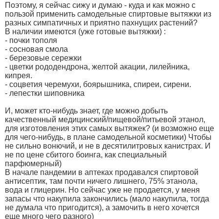
Поэтому, я сейчас сижу и думаю - куда и как можно с
пользой применить самодельные спиртовые вытяжки из
разных симпатичных и приятно пахнущих растений?
В наличии имеются (уже готовые вытяжки) :
- почки тополя
- сосновая смола
- березовые сережки
- цветки рододендрона, желтой акации, лилейника,
кипрея.
- соцветия черемухи, боярышника, спиреи, сирени.
- лепестки шиповника
И, может кто-нибудь знает, где можно добыть
качественный медицинский/пищевой/питьевой этанол,
для изготовления этих самых вытяжек? (и возможно еще
для чего-нибудь, в плане самодельной косметики) Чтобы
не сильно вонючий, и не в десятилитровых канистрах. И
не по цене сбитого боинга, как специальный
парфюмерный)
В начале пандемии в аптеках продавался спиртовой
антисептик, там почти ничего лишнего, 75% этанола,
вода и глицерин. Но сейчас уже не продается, у меня
запасы что накупила закончились (мало накупила, тогда
не думала что пригодится), а замочить в него хочется
еще много чего разного)