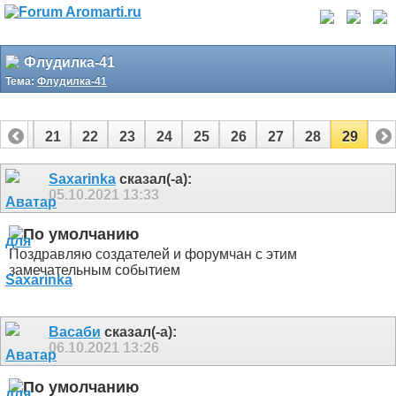
Флудилка-41
Тема:
Флудилка-41
20
21
22
23
24
25
26
27
28
29
Saxarinka
сказал(-а):
05.10.2021
13:33
Поздравляю создателей и форумчан с этим
замечательным событием
Васаби
сказал(-а):
06.10.2021
13:26