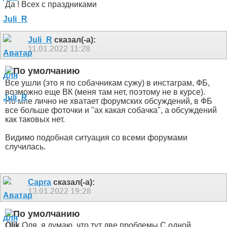
Да ! Всех с праздниками
Juli_R
сказал(-а):
11.01.2022
11:28
Все ушли (это я по собачникам сужу) в инстаграм, ФБ,
возможно еще ВК (меня там нет, поэтому не в курсе).
Но мне лично не хватает форумских обсуждений, в ФБ
все больше фоточки и "ах какая собачка", а обсуждений
как таковых нет.
Видимо подобная ситуация со всеми форумами
случилась.
Capra
сказал(-а):
13.01.2022
19:28
Olik
,Оля, я думаю, что тут две проблемы.С одной