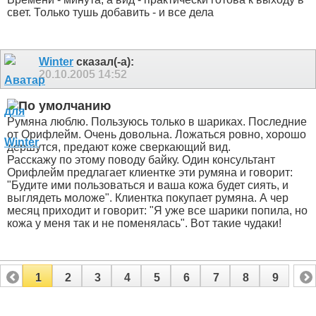
свет. Только тушь добавить - и все дела
Winter
сказал(-а):
20.10.2005
14:52
Румяна люблю. Пользуюсь только в шариках. Последние
от Орифлейм. Очень довольна. Ложаться ровно, хорошо
дершутся, предают коже сверкающий вид.
Расскажу по этому поводу байку. Один консультант
Орифлейм предлагает клиентке эти румяна и говорит:
"Будите ими пользоваться и ваша кожа будет сиять, и
выглядеть моложе". Клиентка покупает румяна. А чер
месяц приходит и говорит: "Я уже все шарики попила, но
кожа у меня так и не поменялась". Вот такие чудаки!
1
2
3
4
5
6
7
8
9