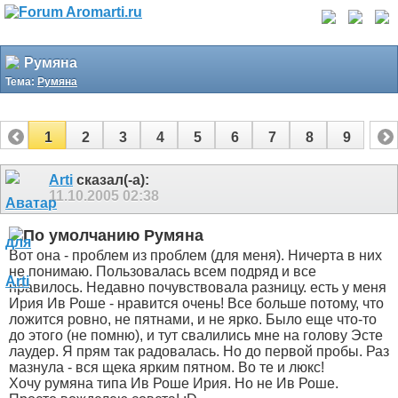
Румяна
Тема:
Румяна
1
2
3
4
5
6
7
8
9
Arti
сказал(-а):
11.10.2005
02:38
Румяна
Вот она - проблем из проблем (для меня). Ничерта в них
не понимаю. Пользовалась всем подряд и все
нравилось. Недавно почувствовала разницу. есть у меня
Ирия Ив Роше - нравится очень! Все больше потому, что
ложится ровно, не пятнами, и не ярко. Было еще что-то
до этого (не помню), и тут свалились мне на голову Эсте
лаудер. Я прям так радовалась. Но до первой пробы. Раз
мазнула - вся щека ярким пятном. Во те и люкс!
Хочу румяна типа Ив Роше Ирия. Но не Ив Роше.