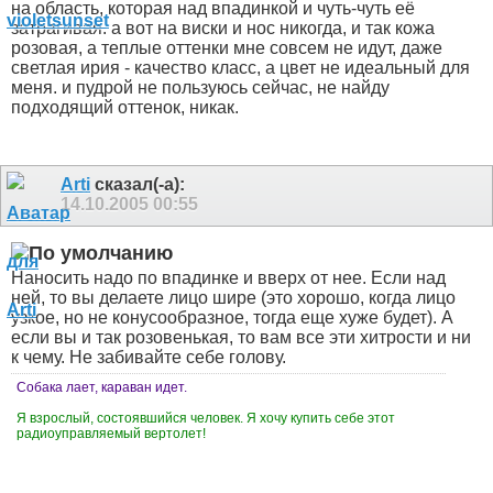
на область, которая над впадинкой и чуть-чуть её
затрагивая. а вот на виски и нос никогда, и так кожа
розовая, а теплые оттенки мне совсем не идут, даже
светлая ирия - качество класс, а цвет не идеальный для
меня. и пудрой не пользуюсь сейчас, не найду
подходящий оттенок, никак.
Arti
сказал(-а):
14.10.2005
00:55
Наносить надо по впадинке и вверх от нее. Если над
ней, то вы делаете лицо шире (это хорошо, когда лицо
узкое, но не конусообразное, тогда еще хуже будет). А
если вы и так розовенькая, то вам все эти хитрости и ни
к чему. Не забивайте себе голову.
Собака лает, караван идет.
Я взрослый, состоявшийся человек. Я хочу купить себе этот
радиоуправляемый вертолет!