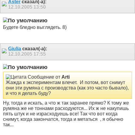
Aster
сказал(-а):
12.10.2005
13:50
Будете бледно выглядеть. 8)
Giulia
сказал(-а):
12.10.2005
17:55
Сообщение от
Arti
Жажда к экспериментам влечет.
И потом, вот снимут
они эти румяна с производства (как это часто бывало),
и что я делать буду?
Ну, тогда и искать, а что ж так заранее прямо? К тому же
румяна же не тоннами расходуются... Их ж не накупишь
пять штук и не израсходуешь все! Так что вот когда
снимут, когда закончатся, тогда и метаться
, я обычно
так...