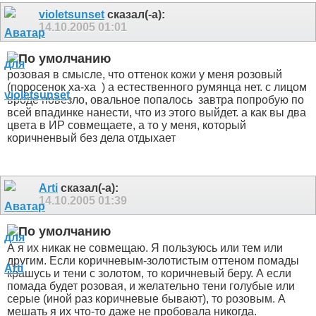
violetsunset
сказал(-а):
14.10.2005
01:01
розовая в смысле, что оттенок кожи у меня розовый
(поросенок ха-ха
) а естественного румянца нет. с лицом
вроде повезло, овальное попалось
завтра попробую по
всей впадинке нанести, что из этого выйдет. а как вы два
цвета в ИР совмещаете, а то у меня, который
коричненвый без дела отдыхает
Arti
сказал(-а):
14.10.2005
01:39
А я их никак не совмещаю. Я пользуюсь или тем или
другим. Если коричневым-золотистым оттеном помады
крашусь и тени с золотом, то коричневый беру. А если
помада будет розовая, и желательно тени голубые или
серые (иной раз коричневые бывают), то розовым. А
мешать я их что-то даже не пробовала никогда.