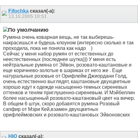
Fifochka
сказал(-а):
13.10.2005
10:51
Румяна очень коварная вещь, не так выберешь-
накрасишься и будешь клоуном (интересно сколько я так
проходила, пока не поняла как надо
)
Сейчас у меня набор румян от естественных до
неестественных (последнее шутка))) У меня есть
нейтральные румяна от Эйвон, розовато-каштановые и
еще коричнево-золотые в шариках от него же . Еще
натуральные розовые от Орифлейм Джиордани Голд,
очень естественно выглядят, каштановые двухцветные
хорошо идут к одежде насыщенно-темных сиреневых
оттенков и теням приглушенно-сиреневым. И Мэйбеллин
более насыщенный розовато-каштановый цвет на вечер.
В общем 6 штук, скоро добавятся румяна Розовый
сапфир от Мэри Кей,взамен двухцветных
орифлеймовских и розовато-каштановых Эйвоновских
НЮ
сказал(-а):