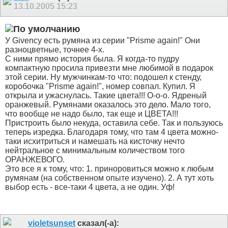
13.10.2005
15:23
У Givency есть румяна из серии "Prisme again!" Они
разноцветные, точнее 4-х.
С ними прямо история была. Я когда-то пудру
компактную просила привезти мне любимой в подарок
этой серии. Ну мужчинкам-то что: подошел к стенду,
коробочка "Prisme again!", номер совпал. Купил. Я
открыла и ужаснулась. Такие цвета!!! О-о-о. Ядреный
оранжевый. Румянами оказалось это дело. Мало того,
что вообще не надо было, так еще и ЦВЕТА!!!
Пристроить было некуда, оставила себе. Так и пользуюсь
теперь изредка. Благодаря тому, что там 4 цвета можно-
таки исхитриться и намешать на кисточку нечто
нейтральное с минимальным количеством того
ОРАНЖЕВОГО.
Это все я к тому, что: 1. приноровиться можно к любым
румянам (на собственном опыте изучено). 2. А тут хоть
выбор есть - все-таки 4 цвета, а не один. Уф!
violetsunset
сказал(-а):