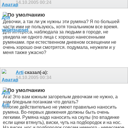
14.10.2005
00:24
Девочки, а так ли уж нужны эти румяна? Я по большей
части ими не пользуюсь, хотя тональником все время.
Для интереса, наблюдала за людьми в городе, не
увидела ни одного лица с хорошо нанесенными
румянами. при естественном дневном освещении не
очень хорошо они смотрятся. подумала, неужели и у
меня также ужасно?
Arti
сказал(-а):
14.10.2005
00:34
Ага! Это вам южным загорелым девочкам не нужно, а
нам бледным поганкам что делать?
Многие действительно не умеют правильно наносить
румяна. Во-первых движения должны быть очень
легкими. Румяна надо наносить на скулы (по впадинке
если щеки втянуть), виски, чуть на подбородок и на нос.
На виски, нос и подбородок совсем немного - невесомое