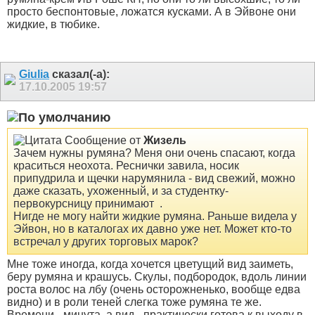
просто беспонтовые, ложатся кусками. А в Эйвоне они
жидкие, в тюбике.
Giulia
сказал(-а):
17.10.2005
19:57
Сообщение от
Жизель
Зачем нужны румяна? Меня они очень спасают, когда
краситься неохота. Реснички завила, носик
припудрила и щечки нарумянила - вид свежий, можно
даже сказать, ухоженный, и за студентку-
первокурсницу принимают
.
Нигде не могу найти жидкие румяна. Раньше видела у
Эйвон, но в каталогах их давно уже нет. Может кто-то
встречал у других торговых марок?
Мне тоже иногда, когда хочется цветущий вид заиметь,
беру румяна и крашусь. Скулы, подбородок, вдоль линии
роста волос на лбу (очень осторожненько, вообще едва
видно) и в роли теней слегка тоже румяна те же.
Времени - минута, а вид - практически готова к выходу в