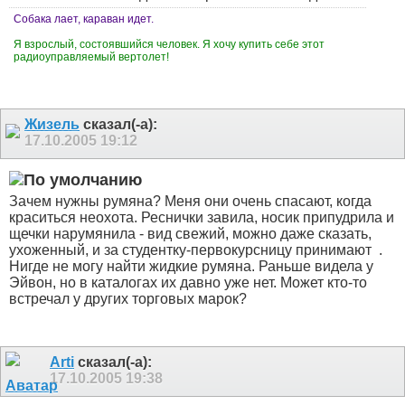
Собака лает, караван идет.
Я взрослый, состоявшийся человек. Я хочу купить себе этот
радиоуправляемый вертолет!
Жизель
сказал(-а):
17.10.2005
19:12
Зачем нужны румяна? Меня они очень спасают, когда
краситься неохота. Реснички завила, носик припудрила и
щечки нарумянила - вид свежий, можно даже сказать,
ухоженный, и за студентку-первокурсницу принимают
.
Нигде не могу найти жидкие румяна. Раньше видела у
Эйвон, но в каталогах их давно уже нет. Может кто-то
встречал у других торговых марок?
Arti
сказал(-а):
17.10.2005
19:38