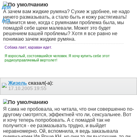
А зачем вам жидкие румяна? Сухие ж удобнее, не надо
ничего размазывать, а стало быть и кожу растягивать!
Помнится мне, когда с румянами проблема была, мы
помадой себе щеки малевали. Может это будет
решением вашей проблемы? Хотя я все равно не
понимаю зачем жидкие румяна.
Собака лает, караван идет.
Я взрослый, состоявшийся человек. Я хочу купить себе этот
радиоуправляемый вертолет!
Жизель
сказал(-а):
17.10.2005
19:55
Я сама не пробовала, но читала, что они совершенно по-
другому смотрятся, эффектней что ли, сексуальнее. Вот
и хочу теперь попробовать. А с помадой так не
получится - ее размазывать трудно, и выйдет
неравномерно. Ой, вспомнила, я ведь заказывала
румяна-крем Ив Роше КН, но они то ли высохшие, то ли