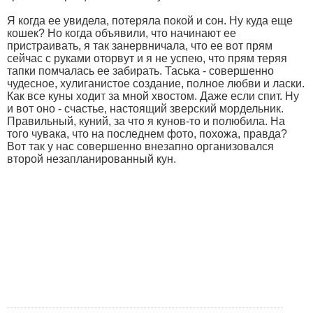
Я когда ее увидела, потеряла покой и сон. Ну куда еще
кошек? Но когда объявили, что начинают ее
пристраивать, я так занервничала, что ее вот прям
сейчас с руками оторвут и я не успею, что прям теряя
тапки помчалась ее забирать. Таська - совершенно
чудесное, хулиганистое создание, полное любви и ласки.
Как все куны ходит за мной хвостом. Даже если спит. Ну
и вот оно - счастье, настоящий зверский мордельник.
Правильный, куний, за что я кунов-то и полюбила. На
того чувака, что на последнем фото, похожа, правда?
Вот так у нас совершенно внезапно организовался
второй незапланированный кун.