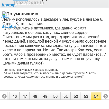
15.02.2024
03:19
Лелику исполнилось в декабре 9 лет, Кукусе в январе 6,
Стеше 8, это старшие.
Куны родились в питомнике, где давно кормят
натуралкой, в основе, как у нас, свиное сердце.
Глистогоним мы раз в год, перед прививками, весной,
перед дачей. Прошлой весной у Кукуси было обострение
воспаления кишечника, мы сдавали кучу анализов, в том
числе и на паразитов. Нет их. Так что зря боитесь, если
брать мясо в проверенных местах, не будет паразитов. И
это при том, что мы их на дачу возим и они по участку
целыми днями гуляют)
век живи, век учись и дураком помрешь
"Я не в том возрасте, чтобы неосознанно делать глупости. Я в том
возрасте, когда их делают осознанно и с удовольствием!"
45
46
47
48
49
50
51
52
53
54