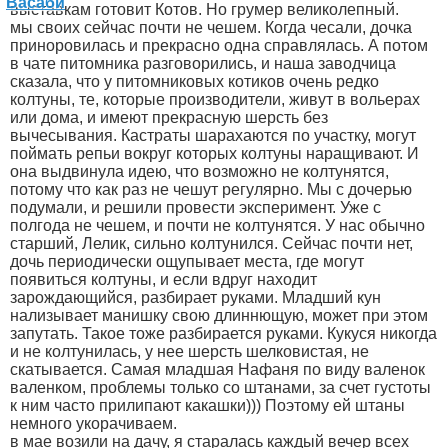
выставкам готовит Котов. Но грумер великолепный.
мы своих сейчас почти не чешем. Когда чесали, дочка
приноровилась и прекрасно одна справлялась. А потом
в чате питомника разговорились, и наша заводчица
сказала, что у питомниковых котиков очень редко
колтуны, те, которые производители, живут в вольерах
или дома, и имеют прекрасную шерсть без
вычесывания. Кастраты шарахаются по участку, могут
поймать репьи вокруг которых колтуны наращивают. И
она выдвинула идею, что возможно не колтунятся,
потому что как раз не чешут регулярно. Мы с дочерью
подумали, и решили провести эксперимент. Уже с
полгода не чешем, и почти не колтунятся. У нас обычно
старший, Лелик, сильно колтунился. Сейчас почти нет,
дочь периодически ощупывает места, где могут
появиться колтуны, и если вдруг находит
зарождающийся, разбирает руками. Младший кун
нализывает манишку свою длиннющую, может при этом
запутать. Такое тоже разбирается руками. Кукуся никогда
и не колтунилась, у нее шерсть шелковистая, не
скатывается. Самая младшая Нафаня по виду валенок
валенком, проблемы только со штанами, за счет густоты
к ним часто прилипают какашки))) Поэтому ей штаны
немного укорачиваем.
в мае возили на дачу, я старалась каждый вечер всех