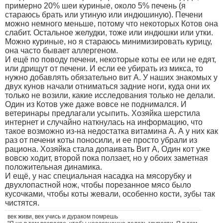
примерно 20% шеи куриные, около 5% печень (я
стараюсь брать или утиную или индюшиную). Печени
можно немного меньше, потому что некоторых Котов она
слабит. Остальное желудки, тоже или индюшки или утки.
Можно куриные, но я стараюсь минимизировать курицу,
она часто бывает аллергеном.
И ещё по поводу печени, некоторые коты ее или не едят,
или дрищут от печени. И если ее убирать из микса, то
нужно добавлять обязательно вит А. У наших знакомых у
двух кунов начали отниматься задние ноги, куда они их
только не возили, какие исследования только не делали.
Один из Котов уже даже вовсе не поднимался. И
ветеринары предлагали усыпить. Хозяйка шерстила
интернет и случайно наткнулась на информацию, что
такое возможно из-на недостатка витамина А. А у них как
раз от печени коты поносили, и ее просто убрали из
рациона. Хозяйка стала допаивать Вит А, Один кот уже
вовсю ходит, второй пока ползает, но у обоих заметная
положительная динамика.
И ещё, у нас специальная насадка на мясорубку и
двухлопастной нож, чтобы порезанное мясо было
кусочками, чтобы коты жевали, особенно кости, зубы так
чистятся.
век живи, век учись и дураком помрешь