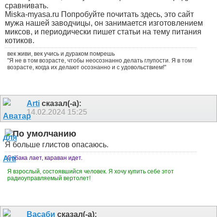
сравнивать.
Miska-myasa.ru Попробуйте почитать здесь, это сайт
мужа нашей заводчицы, он занимается изготовлением
миксов, и периодически пишет статьи на тему питания
котиков.
век живи, век учись и дураком помрешь
"Я не в том возрасте, чтобы неосознанно делать глупости. Я в том
возрасте, когда их делают осознанно и с удовольствием!"
Arti
сказал(-а):
14.02.2024
15:25
Я больше глистов опасаюсь.
Собака лает, караван идет.
Я взрослый, состоявшийся человек. Я хочу купить себе этот
радиоуправляемый вертолет!
Васаби
сказал(-а):