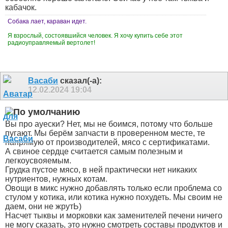
кабачок.
Собака лает, караван идет.
Я взрослый, состоявшийся человек. Я хочу купить себе этот
радиоуправляемый вертолет!
Васаби
сказал(-а):
12.02.2024
19:04
Вы про ауески? Нет, мы не боимся, потому что больше
пугают. Мы берём запчасти в проверенном месте, те
напрямую от производителей, мясо с сертификатами.
А свиное сердце считается самым полезным и
легкоусвояемым.
Грудка пустое мясо, в ней практически нет никаких
нутриентов, нужных котам.
Овощи в микс нужно добавлять только если проблема со
стулом у котика, или котика нужно похудеть. Мы своим не
даем, они не жрутЬ)
Насчет тыквы и морковки как заменителей печени ничего
не могу сказать, это нужно смотреть составы продуктов и