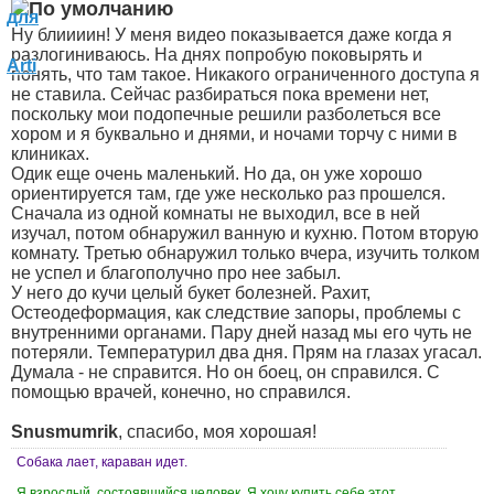
Ну блиииин! У меня видео показывается даже когда я
разлогиниваюсь. На днях попробую поковырять и
понять, что там такое. Никакого ограниченного доступа я
не ставила. Сейчас разбираться пока времени нет,
поскольку мои подопечные решили разболеться все
хором и я буквально и днями, и ночами торчу с ними в
клиниках.
Одик еще очень маленький. Но да, он уже хорошо
ориентируется там, где уже несколько раз прошелся.
Сначала из одной комнаты не выходил, все в ней
изучал, потом обнаружил ванную и кухню. Потом вторую
комнату. Третью обнаружил только вчера, изучить толком
не успел и благополучно про нее забыл.
У него до кучи целый букет болезней. Рахит,
Остеодеформация, как следствие запоры, проблемы с
внутренними органами. Пару дней назад мы его чуть не
потеряли. Температурил два дня. Прям на глазах угасал.
Думала - не справится. Но он боец, он справился. С
помощью врачей, конечно, но справился.
Snusmumrik
, спасибо, моя хорошая!
Собака лает, караван идет.
Я взрослый, состоявшийся человек. Я хочу купить себе этот