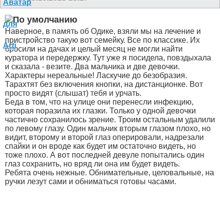
Наверное, в память об Одике, взяли мы на лечение и
пристройство такую вот семейку. Все по классике. Их
бросили на дачах и целый месяц не могли найти
куратора и передержку. Тут уже я посидела, повздыхала
и сказала - везите. Два мальчика и две девочки.
Характеры нереальные! Ласкучие до безобразия.
Тарахтят без включения кнопки, на дистанционке. Вот
просто видят (слышат) тебя и урчать.
Беда в том, что на улице они перенесли инфекцию,
которая поразила их глазки. Только у одной девочки
частично сохранилось зрение. Троим остальным удалили
по левому глазу. Один мальчик вторым глазом плохо, но
видит, второму и второй глаз оперировали, надрезали
спайки и он вроде как будет им остаточно видеть, но
тоже плохо. А вот последней девуле попытались один
глаз сохранить, но вряд ли она им будет видеть.
Ребята очень нежные. Обнимательные, целовальные, на
ручки лезут сами и обниматься готовы часами.