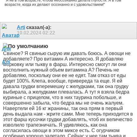
"Я не в том возрасте, чтобы неосознанно делать глупости. Я в том
возрасте, когда их делают осознанно и с удовольствием!"
Arti
сказал(-а):
10.02.2024
02:22
Свиное? Я свинью сырую им давать боюсь. А овощи не
добавляете? Про витамин А интересно. Я добавляю
морковку или тыкву в фарш. Интересно смогут ли они
восполнить нужный объем витамина А? Печень не
добавляю, поскольку они ее не едят. Там отказ от еды
будет 100%. Клепа, вообще, привереда та еще. Я ей
давала грудки вперемешку с желудками, так она грудку
выбирала, а желудками плевалась. А тут я взяла бедра
куриные с прицелом, что в них таурина побольше, и
совершенно забыла, что бедра мы не очень жалуем.
Навертели ей 16 кг жранины, так она прям в первый
день выдала нам - жрите сами. Мне теперь приходится в
этот фарш кусочки грудки добавлять, чтоб их величество
изволило трапезничать. Я удивляюсь, как она
согласилась овощи в этом миксе есть. С огурчиком
особенно хорошо залетало. Сейчас у нее там тыква и