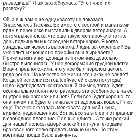
разводишь!" Я аж захлебнулась: "Это яяяяя их
развожу?"
Ой, а я ж вам еще одну красоту не показала!
Знакомьтесь Тасечка. Ее вместе с сестрой и манатками
прям в переноске выставили к дверям ветеринарки. А
потом выяснилось, что еще такую же парочку в тот же
день подкинули и к соседней ветеринарке. Я когда
увидела, аж челюсть выронила. Люди, вы охренели? Вы
уже элитных кошек на помойки вышвыриваете?
Причина изгнания девицы из питомника довольно
быстро выяснилась. У нее деформация грудной клетки.
Врачи предположили, что у нее был перелом целого
ряда ребер. На качество ее жизни это никак не влияет!
Когда ей исполнится год (сейчас ей около полугода),
надо будет сделать контрольный снимок, тогда будет
окончательно понятно отразилась эта особенность на ее
внутренних органах или нет? Если все будет хорошо, то
она ничем не будет отличаться от здоровых кошек. Плюс
еще Тасечка оказалась мелковата для мейн-куна,
видимо, недоношенная. Вот за все за это ее и отправили
в свободное плавание. Полные идиоты. Это же редкий
для нашей полосы американский тип куна, его даже
бракованного легко продать можно было. Но этим
кретинам проще было выкинуть.