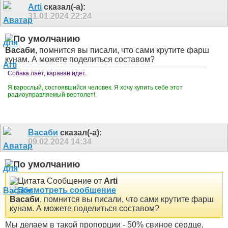
Arti
сказал(-а):
31.01.2024
22:24
Васаби
, помнится вы писали, что сами крутите фарш
кунам. А можете поделиться составом?
Собака лает, караван идет.
Я взрослый, состоявшийся человек. Я хочу купить себе этот
радиоуправляемый вертолет!
Васаби
сказал(-а):
09.02.2024
14:34
Сообщение от
Arti
Васаби
, помнится вы писали, что сами крутите фарш
кунам. А можете поделиться составом?
Мы делаем в такой пропорции - 50% свиное сердце,