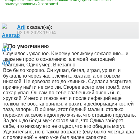
радиоуправляемый вертолет!
Arti
сказал(-а):
02.09.2023
19:04
Случилось ужасное. К моему великому сожалению... и
даже не просто сожалению, а к моей настоящей
трагедии, Одик умер. Внезапно.
Все было хорошо. Он кушал, бегал, играл, урчал, и
буквально через час... лежит... хватаю, а он совсем
никакой. Не довезла его до клиники. Сделали вскрытие,
причину найти не смогли. Скорее всего или тромб, или
сахар упал. Он сам по себе слабенький очень был,
хрупкий. У него и глазок нет, и после инфекций еще
толком не восстановился, и рахит, и деформация костей
таза, запоры. В общем, этот бедный малыш столько
пережил за свою недолгую жизнь, что страшно подумать.
За день до беды муж сказал мне, что Одика заберет
себе, что никому его не отдаст, что его обидеть могут.
Удивительно, но в таком возрасте (ему было месяца два
с половиной) у него уже был виден характер.