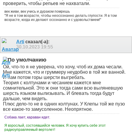
проверить, чтобы репьев не нахватали.
век живи, век учись и дураком помрешь
"Я не в том возрасте, чтобы неосознанно делать глупости. Я в том
возрасте, когда их делают осознанно и с удовольствием!"
Arti
сказал(-а):
30.10.2023
19:55
Ой, что-то я не уверена, что хочу, чтоб их дома чесали.
Мне кажется, что и груммеру неудобно в той же ванной.
И нам потом горы шерсти выгребать.
Теория с колтунами и чесанием кажется мне
сомнительной. Это ж они тогда сами всю выляневшую
шерсть языком вылизывать. И блевать тогда будут
дальше, чем видеть.
Плюс дело-то не в одних колтунах. У Клепы той же пузо
все какое-то замусоленное. Неопрятное.
Собака лает, караван идет.
Я взрослый, состоявшийся человек. Я хочу купить себе этот
радиоуправляемый вертолет!