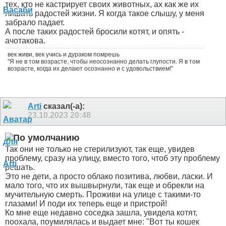
тех, кто не кастрирует своих животных, ах как же их
лишать радостей жизни. Я когда такое слышу, у меня
забрало падает.
А после таких радостей бросили котят, и опять -
ачотакова.
век живи, век учись и дураком помрешь
"Я не в том возрасте, чтобы неосознанно делать глупости. Я в том
возрасте, когда их делают осознанно и с удовольствием!"
Arti
сказал(-а):
23.10.2023
20:48
Так они не только не стерилизуют, так еще, увидев
проблему, сразу на улицу, вместо того, чтоб эту проблему
решать.
Это не дети, а просто облако позитива, любви, ласки. И
мало того, что их вышвырнули, так еще и обрекли на
мучительную смерть. Проживи на улице с такими-то
глазами! И поди их теперь еще и пристрой!
Ко мне еще недавно соседка зашла, увидела котят,
поохала, поумилялась и выдает мне: "Вот ты кошек