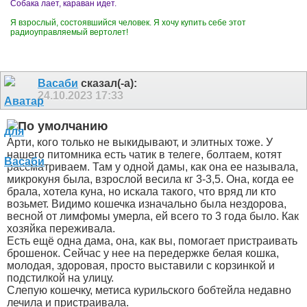
Собака лает, караван идет.
Я взрослый, состоявшийся человек. Я хочу купить себе этот
радиоуправляемый вертолет!
Васаби
сказал(-а):
24.10.2023
17:33
Арти, кого только не выкидывают, и элитных тоже. У
нашего питомника есть чатик в телеге, болтаем, котят
рассматриваем. Там у одной дамы, как она ее называла,
микрокуня была, взрослой весила кг 3-3,5. Она, когда ее
брала, хотела куна, но искала такого, что вряд ли кто
возьмет. Видимо кошечка изначально была нездорова,
весной от лимфомы умерла, ей всего то 3 года было. Как
хозяйка переживала.
Есть ещё одна дама, она, как вы, помогает пристраивать
брошенок. Сейчас у нее на передержке белая кошка,
молодая, здоровая, просто выставили с корзинкой и
подстилкой на улицу.
Слепую кошечку, метиса курильского бобтейла недавно
лечила и пристраивала.