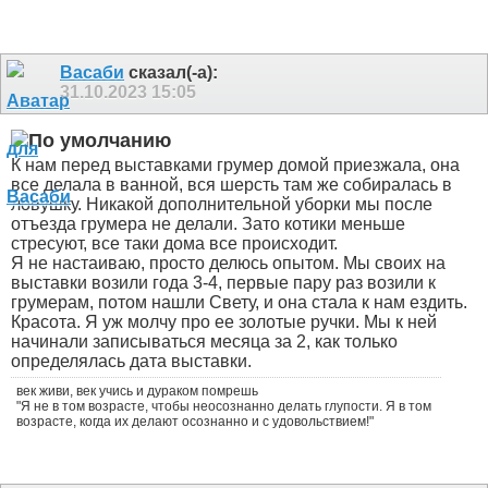
Васаби
сказал(-а):
31.10.2023
15:05
К нам перед выставками грумер домой приезжала, она
все делала в ванной, вся шерсть там же собиралась в
ловушку. Никакой дополнительной уборки мы после
отъезда грумера не делали. Зато котики меньше
стресуют, все таки дома все происходит.
Я не настаиваю, просто делюсь опытом. Мы своих на
выставки возили года 3-4, первые пару раз возили к
грумерам, потом нашли Свету, и она стала к нам ездить.
Красота. Я уж молчу про ее золотые ручки. Мы к ней
начинали записываться месяца за 2, как только
определялась дата выставки.
век живи, век учись и дураком помрешь
"Я не в том возрасте, чтобы неосознанно делать глупости. Я в том
возрасте, когда их делают осознанно и с удовольствием!"