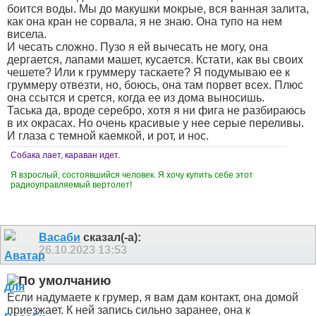
боится воды. Мы до макушки мокрые, вся ванная залита,
как она кран не сорвала, я не знаю. Она тупо на нем
висела.
И чесать сложно. Пузо я ей вычесать не могу, она
дергается, лапами машет, кусается. Кстати, как вы своих
чешете? Или к груммеру таскаете? Я подумываю ее к
груммеру отвезти, но, боюсь, она там порвет всех. Плюс
она ссытся и срется, когда ее из дома выносишь.
Таська да, вроде серебро, хотя я ни фига не разбираюсь
в их окрасах. Но очень красивые у нее серые переливы.
И глаза с темной каемкой, и рот, и нос.
Собака лает, караван идет.
Я взрослый, состоявшийся человек. Я хочу купить себе этот
радиоуправляемый вертолет!
Васаби
сказал(-а):
26.10.2023
13:53
Если надумаете к грумер, я вам дам контакт, она домой
приезжает. К ней запись сильно заранее, она к