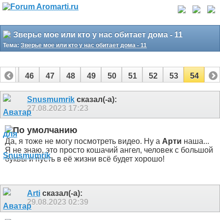
Зверье мое или кто у нас обитает дома - 11
Тема:
Зверье мое или кто у нас обитает дома - 11
45
46
47
48
49
50
51
52
53
54
Snusmumrik
сказал(-а):
27.08.2023
17:23
Да, я тоже не могу посмотреть видео. Ну а
Арти
наша...
Я не знаю, это просто кошачий ангел, человек с большой
буквы и пусть в её жизни всё будет хорошо!
Arti
сказал(-а):
29.08.2023
02:39