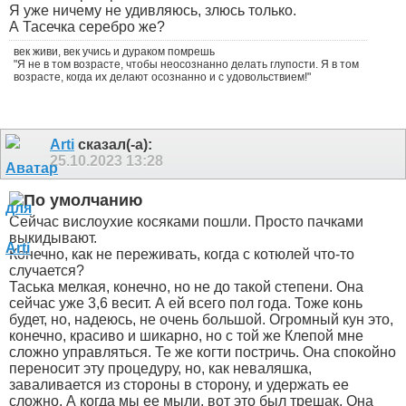
Я уже ничему не удивляюсь, злюсь только.
А Тасечка серебро же?
век живи, век учись и дураком помрешь
"Я не в том возрасте, чтобы неосознанно делать глупости. Я в том
возрасте, когда их делают осознанно и с удовольствием!"
Arti
сказал(-а):
25.10.2023
13:28
Сейчас вислоухие косяками пошли. Просто пачками
выкидывают.
Конечно, как не переживать, когда с котюлей что-то
случается?
Таська мелкая, конечно, но не до такой степени. Она
сейчас уже 3,6 весит. А ей всего пол года. Тоже конь
будет, но, надеюсь, не очень большой. Огромный кун это,
конечно, красиво и шикарно, но с той же Клепой мне
сложно управляться. Те же когти постричь. Она спокойно
переносит эту процедуру, но, как неваляшка,
заваливается из стороны в сторону, и удержать ее
сложно. А когда мы ее мыли, вот это был трешак. Она