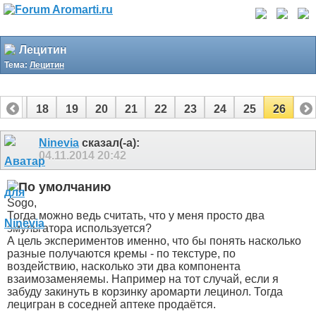
Лецитин
Тема:
Лецитин
17
18
19
20
21
22
23
24
25
26
Ninevia
сказал(-а):
04.11.2014
20:42
Sogo,
Тогда можно ведь считать, что у меня просто два
эмульгатора используется?
А цель экспериментов именно, что бы понять насколько
разные получаются кремы - по текстуре, по
воздействию, насколько эти два компонента
взаимозаменяемы. Например на тот случай, если я
забуду закинуть в корзинку аромарти лецинол. Тогда
лецигран в соседней аптеке продаётся.