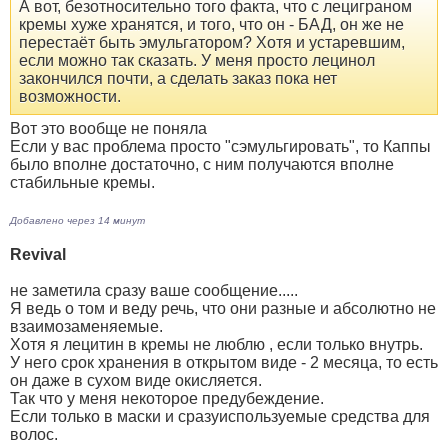
А вот, безотносительно того факта, что с лециграном
кремы хуже хранятся, и того, что он - БАД, он же не
перестаёт быть эмульгатором? Хотя и устаревшим,
если можно так сказать. У меня просто лецинол
закончился почти, а сделать заказ пока нет
возможности.
Вот это вообще не поняла
Если у вас проблема просто "сэмульгировать", то Каппы
было вполне достаточно, с ним получаются вполне
стабильные кремы.
Добавлено через 14 минут
Revival
не заметила сразу ваше сообщение.....
Я ведь о том и веду речь, что они разные и абсолютно не
взаимозаменяемые.
Хотя я лецитин в кремы не люблю , если только внутрь.
У него срок хранения в открытом виде - 2 месяца, то есть
он даже в сухом виде окисляется.
Так что у меня некоторое предубеждение.
Если только в маски и сразуиспользуемые средства для
волос.