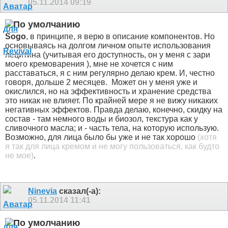
05.11.2014
09:19
Sogo
, в принципе, я верю в описание компонентов. Но
основываясь на долгом личном опыте использования
лецитина (учитывая его доступность, он у меня с зари
моего кремоварения
), мне не хочется с ним
расставаться, я с ним регулярно делаю крем. И, честно
говоря, дольше 2 месяцев.
Может он у меня уже и
окислился, но на эффективность и хранение средства
это никак не влияет. По крайней мере я не вижу никаких
негативных эффектов. Правда делаю, конечно, скидку на
состав - там немного воды и биозол, текстура как у
сливочного масла; и - часть тела, на которую использую.
Возможно, для лица было бы уже и не так хорошо
(хотя
я так для лица кремом и не могу пользоваться, как будто
не мое)
.
Ninevia
сказал(-а):
05.11.2014
11:41