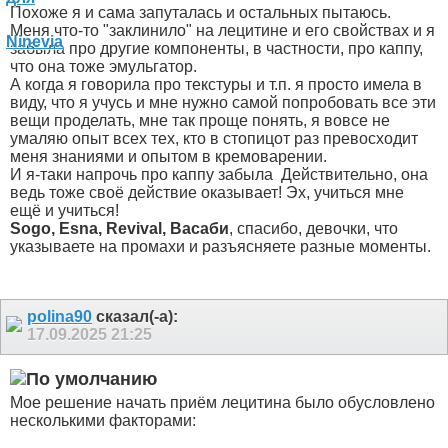
Похоже я и сама запуталась и остальных пытаюсь.
Меня что-то "заклинило" на лецитине и его свойствах и я
забыла про другие компоненты, в частности, про каппу,
что она тоже эмульгатор.
А когда я говорила про текстуры и т.п. я просто имела в
виду, что я учусь и мне нужно самой попробовать все эти
вещи проделать, мне так проще понять, я вовсе не
умаляю опыт всех тех, кто в стопицот раз превосходит
меня знаниями и опытом в кремоварении.
И я-таки напрочь про каппу забыла
Действительно, она
ведь тоже своё действие оказывает! Эх, учиться мне
ещё и учиться!
Sogo, Esna, Revival, Васаби
, спасибо, девочки, что
указываете на промахи и разъясняете разные моменты.
polina90
сказал(-а):
17.09.2025
21:25
Мое решение начать приём лецитина было обусловлено
несколькими факторами: