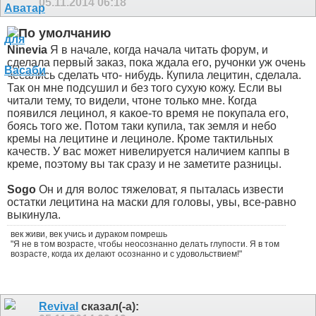
05.11.2014
06:18
Ninevia
Я в начале, когда начала читать форум, и
сделала первый заказ, пока ждала его, ручонки уж очень
чесались сделать что- нибудь. Купила лецитин, сделала.
Так он мне подсушил и без того сухую кожу. Если вы
читали тему, то видели, чтоне только мне. Когда
появился лецинол, я какое-то время не покупала его,
боясь того же. Потом таки купила, так земля и небо
кремы на лецитине и лециноле. Кроме тактильных
качеств. У вас может нивелируется наличием каппы в
креме, поэтому вы так сразу и не заметите разницы.
Sogo
Он и для волос тяжеловат, я пыталась извести
остатки лецитина на маски для головы, увы, все-равно
выкинула.
век живи, век учись и дураком помрешь
"Я не в том возрасте, чтобы неосознанно делать глупости. Я в том
возрасте, когда их делают осознанно и с удовольствием!"
Revival
сказал(-а):