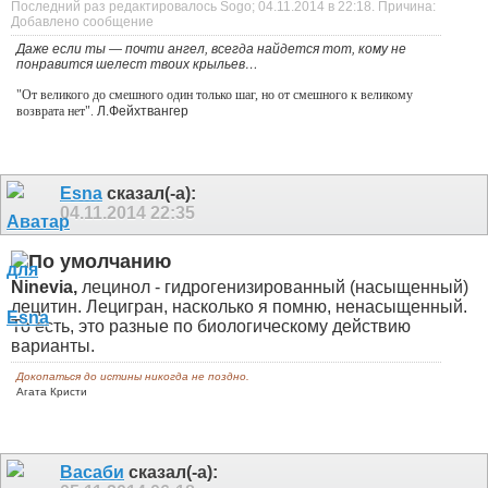
Последний раз редактировалось Sogo; 04.11.2014 в
22:18
.
Причина:
Добавлено сообщение
Даже если ты — почти ангел, всегда найдется тот, кому не
понравится шелест твоих крыльев…
"От великого до смешного один только шаг, но от смешного к великому
возврата нет".
Л.Фейхтвангер
Esna
сказал(-а):
04.11.2014
22:35
Ninevia,
лецинол - гидрогенизированный (насыщенный)
лецитин. Лецигран, насколько я помню, ненасыщенный.
То есть, это разные по биологическому действию
варианты.
Докопаться до истины никогда не поздно.
Агата Кристи
Васаби
сказал(-а):