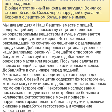
не попадался.
В общем этот яичный ни фига не загущал. Вонял со
страшной силой. Смесь через пару дней стухла. Бе.
Короче я с лецитином больше дел не имею.
Мы давали детям Наш Лецитин вместе с пищей,
содержащей жиры, поскольку лецитин является
жирорастворимым веществом и лучше усваивается
именно в присутствии жиров. Вот несколько
рекомендаций по сочетанию лецитина с различными
продуктами: Добавьте порошок лецитина в утреннюю
кашу (например, овсянку). Смешайте с творогом или
йогуртом. Используйте в смузи с добавлением
орехового масла или авокадо. Посыпьте салаты из
свежих овощей, заправленные оливковым маслом.
Добавляйте в супы-пюре перед подачей.
А что касается соевого лецитина, то он вреден для
мальчиков. Соевый лецитин содержит фитоэстрогены,
которые могут имитировать действие женских половых
гормонов (эстрогенов). Некоторые исследования
показывают, что длительное потребление большого
количества фитоэстрогенов может привести к
нарушению гормонального баланса у мужчин, включая
снижение выработки тестостерона и ухудшение
качества спермы.