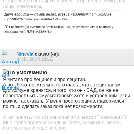
Попробуйте взять другой эмульгатор. Каппа, имхо, для
лица тяжеловата.
Даже если ты — почти ангел, всегда найдется тот, кому не
понравится шелест твоих крыльев…
"От великого до смешного один только шаг, но от смешного к великому
возврата нет".
Л.Фейхтвангер
Ninevia
сказал(-а):
04.11.2014
21:33
Я читала про лецинол и про лецитин.
А вот, безотносительно того факта, что с лециграном
кремы хуже хранятся, и того, что он - БАД, он же не
перестаёт быть эмульгатором? Хотя и устаревшим, если
можно так сказать. У меня просто лецинол закончился
почти, а сделать заказ пока нет возможности.
А как понять, что тот или иной эмульгатор "тяжеловат"?
Мне каппа вроде нормально. Хотя, возможно, месяц
использования ещё не срок.