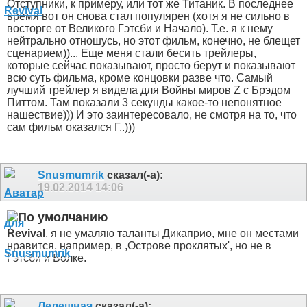
Отступники, к примеру, или тот же Титаник. В последнее
время вот он снова стал популярен (хотя я не сильно в
восторге от Великого Гэтсби и Начало). Т.е. я к нему
нейтрально отношусь, но этот фильм, конечно, не блещет
сценарием))... Еще меня стали бесить трейлеры,
которые сейчас показывают, просто берут и показывают
всю суть фильма, кроме концовки разве что. Самый
лучший трейлер я видела для Войны миров Z с Брэдом
Питтом. Там показали 3 секунды какое-то непонятное
нашествие))) И это заинтересовало, не смотря на то, что
сам фильм оказался Г..)))
Snusmumrik
сказал(-а):
19.02.2014
14:06
Revival
, я не умаляю таланты Дикаприо, мне он местами
нравится, например, в ,Острове проклятых', но не в
Гэтсби и Волке.
Лелешная
сказал(-а):