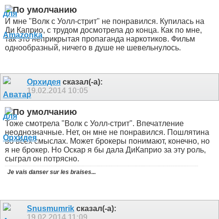
И мне "Волк с Уолл-стрит" не понравился. Купилась на
Ди Каприо, с трудом досмотрела до конца. Как по мне,
так это неприкрытая пропаганда наркотиков. Фильм
однообразный, ничего в душе не шевельнулось.
Орхидея
сказал(-а):
19.02.2014
10:05
Тоже смотрела "Волк с Уолл-стрит". Впечатление
неоднозначные. Нет, он мне не понравился. Пошлятина
во всех смыслах. Может брокеры понимают, конечно, но
я не брокер. Но Оскар я бы дала ДиКаприо за эту роль,
сыграл он потрясно.
Je vais danser sur les braises...
Snusmumrik
сказал(-а):
19.02.2014
11:09