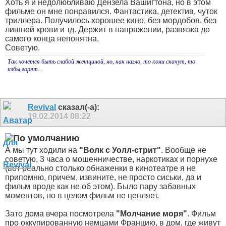
Хоть я и недолюбливаю Дензела Вашигтона, но в этом
фильме он мне понравился. Фантастика, детектив, чуток
триллера. Получилось хорошее кино, без мордобоя, без
лишней крови и тд. Держит в напряжении, развязка до
самого конца непонятна.
Советую.
Так хочется быть слабой женщиной, но, как назло, то кони скачут, то
избы горят...
Revival
сказал(-а):
19.02.2014
08:22
А мы тут ходили на
"Волк с Уолл-стрит"
. Вообще не
советую, 3 часа о мошенничестве, наркотиках и порнухе
(вот реально столько обнаженки в кинотеатре я не
припомню, причем, извините, не просто сиськи, да и
фильм вроде как не об этом). Было пару забавных
моментов, но в целом фильм не цепляет.
Зато дома вчера посмотрела
"Молчание моря"
. Фильм
про оккупированную немцами Францию, в дом, где живут