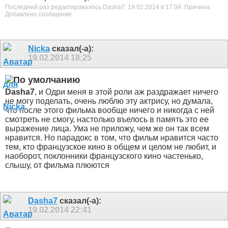
Последний раз редактировалось Dasha7; 19.02.2014 в
17:04
.
Причина:
Добавлено сообщение
Nicka
сказал(-а):
19.02.2014
18:25
Dasha7
, и Одри меня в этой роли аж раздражает
ничего
не могу поделать, очень люблю эту актрису, но думала,
что после этого фильма вообще ничего и никогда с ней
смотреть не смогу, настолько въелось в память это ее
выражение лица. Ума не приложу, чем же он так всем
нравится. Но парадокс в том, что фильм нравится часто
тем, кто французское кино в общем и целом не любит, и
наоборот, поклонники французского кино частенько,
слышу, от фильма плюются
Dasha7
сказал(-а):
19.02.2014
22:41