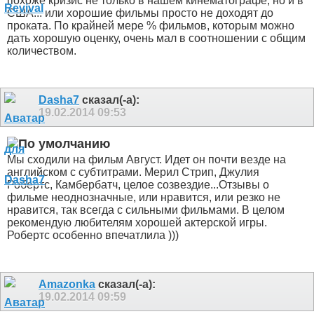
похоже кризис не только в нашем кинематографе, но и в
США... или хорошие фильмы просто не доходят до
проката. По крайней мере % фильмов, которым можно
дать хорошую оценку, очень мал в соотношении с общим
количеством.
Dasha7
сказал(-а):
19.02.2014
09:53
Мы сходили на фильм Август. Идет он почти везде на
английском с субтитрами. Мерил Стрип, Джулия
Робертс, Камбербатч, целое созвездие...Отзывы о
фильме неоднозначные, или нравится, или резко не
нравится, так всегда с сильными фильмами. В целом
рекомендую любителям хорошей актерской игры.
Робертс особенно впечатлила )))
Amazonka
сказал(-а):
19.02.2014
09:59