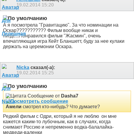
19.02.2014
15:20
А я посмотрела "Гравитацию". За что номинации на
Оскар??????????? Фильм вообще никак и
нигде...Понравился фильм "Жасмин", очень
впечатляющая игра Кейт Бланшетт, буду за нее кулаки
держать на церемонии Оскара.
Nicka
сказал(-а):
19.02.2014
15:25
Сообщение от
Dasha7
Амели
смотрел кто-нибудь? Что думаете?
Редкий фильм с Одри, который я не люблю
он мне
кажется каким-то лубочным, как в случаях, когда
снимают Россию и непременно водка-балалайка-
медведи-валенки