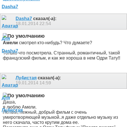
Dasha7
сказал(-а):
18.01.2014
22:54
Амели
смотрел кто-нибудь? Что думаете?
Только что посмотрела. Странный, романтичный, такой
французский фильм, и как же хороша в нем Одри Тату!!
Лу4истая
сказал(-а):
19.01.2014
14:59
Даша,
я люблю Амели.
Легкий, нежный, добрый фильм с очень
умиротворяющей музыкой..я даже отдельно музыку из
него скачала, часто крутим дома ее.