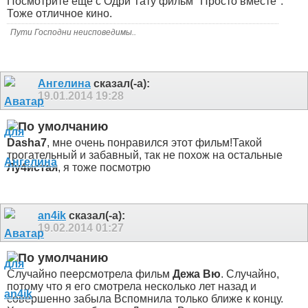
Посмотрите еще с Одри Тату фильм "Просто вместе".
Тоже отличное кино.
Пути Господни неисповедимы..
Ангелина
сказал(-а):
19.01.2014
19:28
Dasha7
, мне очень понравился этот фильм!Такой
трогательный и забавный, так не похож на остальные
Лу4истая
, я тоже посмотрю
an4ik
сказал(-а):
19.02.2014
01:27
Случайно пеерсмотрела фильм
Дежа Вю
. Случайно,
потому что я его смотрела несколько лет назад и
совершенно забыла
Вспомнила только ближе к концу.