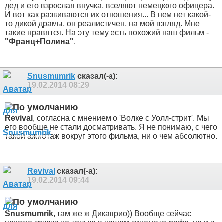
дед и его взрослая внучка, вселяют немецкого офицера.
И вот как развиваются их отношения... В нем нет какой-
то дикой драмы, он реалистичен, на мой взгляд. Мне
такие нравятся. На эту тему есть похожий наш фильм -
"Франц+Полина"
.
Snusmumrik
сказал(-а):
19.02.2014
08:29
Revival
, согласна с мнением о 'Волке с Уолл-стрит'. Мы
его вообще не стали досматривать. Я не понимаю, с чего
такой ажиотаж вокруг этого фильма, ни о чем абсолютно.
Revival
сказал(-а):
19.02.2014
09:44
Snusmumrik
, там же ж Дикаприо)) Вообще сейчас