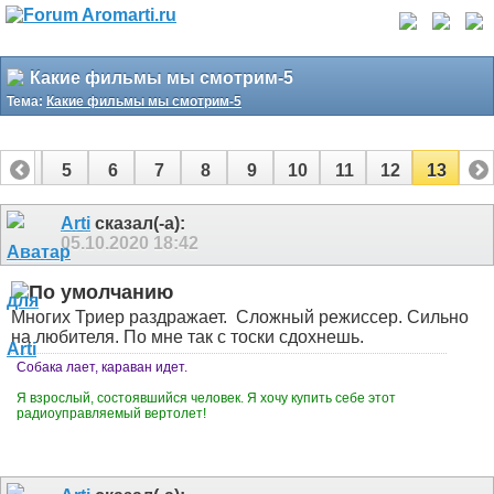
Какие фильмы мы смотрим-5
Тема:
Какие фильмы мы смотрим-5
4
5
6
7
8
9
10
11
12
13
Arti
сказал(-а):
05.10.2020
18:42
Многих Триер раздражает.
Сложный режиссер. Сильно
на любителя. По мне так с тоски сдохнешь.
Собака лает, караван идет.
Я взрослый, состоявшийся человек. Я хочу купить себе этот
радиоуправляемый вертолет!