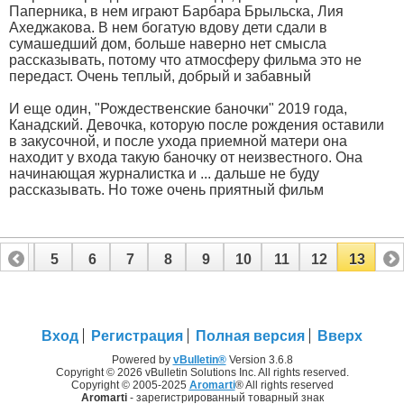
Паперника, в нем играют Барбара Брыльска, Лия
Ахеджакова. В нем богатую вдову дети сдали в
сумашедший дом, больше наверно нет смысла
рассказывать, потому что атмосферу фильма это не
передаст. Очень теплый, добрый и забавный
И еще один, "Рождественские баночки" 2019 года,
Канадский. Девочка, которую после рождения оставили
в закусочной, и после ухода приемной матери она
находит у входа такую баночку от неизвестного. Она
начинающая журналистка и ... дальше не буду
рассказывать. Но тоже очень приятный фильм
4
5
6
7
8
9
10
11
12
13
Вход
Регистрация
Полная версия
Вверх
Powered by
vBulletin®
Version 3.6.8
Copyright © 2026 vBulletin Solutions Inc. All rights reserved.
Copyright © 2005-2025
Aromarti
® All rights reserved
Aromarti
- зарегистрированный товарный знак