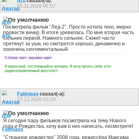
Arti
сказал(-а):
05.11.2020
00:57
Посмотрела фильм "Лед-2". Просто хотела тихо, мирно
провести вечер. В итоге уревелась. По мне вторая часть
сильнее первой. Намного сильнее. Сюжет часто
притянут за уши, но смотрится хорошо, динамично и
оооочень сентиментальный.
Собака лает, караван идет.
Я взрослый, состоявшийся человек. Я хочу купить себе этот
радиоуправляемый вертолет!
Fatiniass
сказал(-а):
17.12.2020
23:20
Я сегодня пару фильмов посмотрела на тему Нового
года и Рождества, хочу вам о них написать, посмотрите!
"Странное рождество" 2006 года, режиссёра Максима