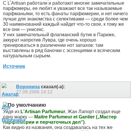
С L'Artisan работали и работают многие замечательные
парфюмеры, ее любят и уважают все так называемые
парфманьяки, то есть фанаты парфюмерии, и нет ничего
лучше для знакомства с селективами — среди более чем
30 наименований каждый найдет что-то свое, к тому же
все они — унисекс.
У них замечательный флагманский бутик в Париже,
аккурат напротив Лувра, где очень хорошо
тренироваться в различении нот запахов: там
выставлены в ряд баночки с эссенциями и всяческим
натуральным сырьем.
Источник
Воронина
сказал(-а):
27.09.2006
14:12
Уйдя из
L'Artisan Parfumeur
, Жан Лапорт создал еще
одну марку —
Maitre Parfumeur et Gantier („Мастер
парфюмерии и перчаточных дел“)
.
Как видно из названия, она создавалась на тех же