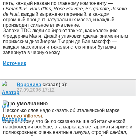
пять, каждый назван по главному компоненту —
Osmanthus, Bois d'Iris, Rose Poivree, Bergamote, Jasmin
de Nuit
, каждый выражено перечный, в каждом
огромный процент натуральных масел, и каждый
производит сильное впечатление.
Запахи TDC люди собирают так же, как коллекцию
Фредерика Маля. Дизайн упаковки сделан знаменитым
парижским дизайнером Тьерри де Башмакофф —
каждая массивная и тяжелая стеклянная бутылка
завернута в черную кожу.
Источник
Воронина
сказал(-а):
27.09.2006
17:12
Несколько слов надо сказать об итальянской марке
Lorenzo Villoresi
.
Вопреки тому, что было сказано выше об итальянской
парфюмерии вообще, эта марка делает ароматы яркие и
полнокровные: очень внятные
пачули
, строгий
сандал
,