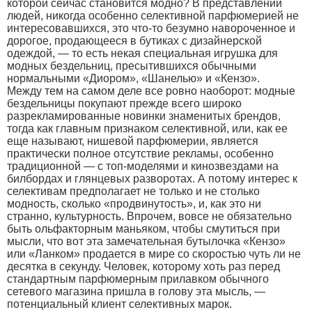
которой сейчас становится модно? В представлении
людей, никогда особенно селективной паpфюмеpией не
интересовавшихся, это что-то безумно навороченное и
дорогое, продающееся в бутиках с дизайнерской
одеждой, — то есть некая специальная игрушка для
модных бездельниц, пресытившихся обычными
нормальными «Диором», «Шанелью» и «Кензо».
Между тем на самом деле все pовно наобоpот: модные
бездельницы покупают прежде всего широко
разрекламированные новинки знаменитых брендов,
тогда как главным признаком селективной, или, как ее
еще называют, нишевой парфюмерии, является
практически полное отсутствие рекламы, особенно
традиционной — с топ-моделями и кинозвездами на
билбордах и глянцевых разворотах. А потому интерес к
селективам предполагает не только и не столько
модность, сколько «продвинутость», и, как это ни
странно, культурность. Впрочем, вовсе не обязательно
быть ольфакторным маньяком, чтобы смутиться при
мысли, что вот эта замечательная бутылочка «Кензо»
или «Ланком» продается в мире со скоростью чуть ли не
десятка в секунду. Человек, которому хоть раз перед
стандартным парфюмерным прилавком обычного
сетевого магазина пришла в голову эта мысль, —
потенциальный клиент селективных марок.