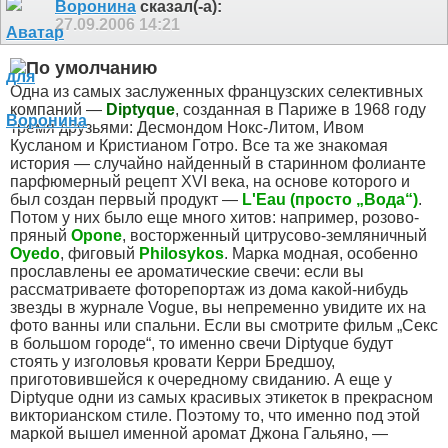
Воронина
сказал(-а):
27.09.2006
14:21
Одна из самых заслуженных французских селективных
компаний —
Diptyque
, созданная в Париже в 1968 году
тремя друзьями: Десмондом Нокс-Литом, Ивом
Кусланом и Кристианом Готро. Все та же знакомая
история — случайно найденный в старинном фолианте
парфюмерный рецепт XVI века, на основе которого и
был создан первый продукт —
L'Eau (просто „Вода“)
.
Потом у них было еще много хитов: например, розово-
пряный
Opone
, восторженный цитрусово-земляничный
Oyedo
, фиговый
Philosykos
. Марка модная, особенно
прославлены ее ароматические свечи: если вы
рассматриваете фоторепортаж из дома какой-нибудь
звезды в журнале Vogue, вы непременно увидите их на
фото ванны или спальни. Если вы смотрите фильм „Секс
в большом городе“, то именно свечи Diptyque будут
стоять у изголовья кровати Керри Бредшоу,
приготовившейся к очередному свиданию. А еще у
Diptyque одни из самых красивых этикеток в прекрасном
викторианском стиле. Поэтому то, что именно под этой
маркой вышел именной аромат Джона Гальяно, —