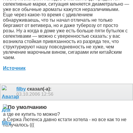
селективные марки, ситуация меняется диаметрально —
уже все обычные ароматы кажутся неразличимыми.
Еще через какое-то время с удивлением
обнаруживаешь, что ты начал отличать не только
бергамот от ветивера, но и даже туберозу от просто
розы. Ну а когда в доме уже есть больше пяти бутылок с
селективами — можно с уверенностью сказать: у вас
возникла стойкая привязанность из разряда тех, что
структурируют нашу повседневность не хуже, чем
увлечение марочным вином, сигарами или китайским
чаем.
Источник
filby
сказал(-а):
03.10.2006
12:56
а где ее купить то можно?
а Сержа Лютенса давно кстати хотела - но все как то не
получалось (((