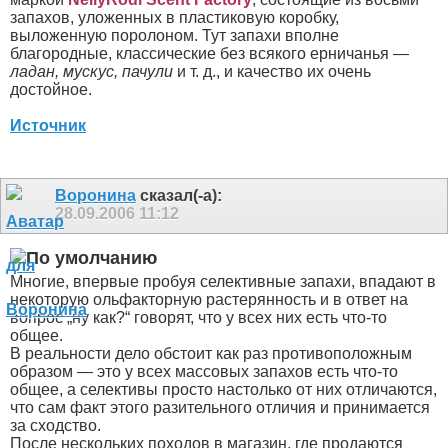
запахов, уложенных в пластиковую коробку,
выложенную поролоном. Тут запахи вполне
благородные, классические без всякого ерничанья —
ладан, мускус, пачули
и т. д., и качество их очень
достойное.
Источник
Воронина
сказал(-а):
28.09.2006
11:12
Многие, впервые пробуя селективные запахи, впадают в
некоторую ольфакторную растерянность и в ответ на
вопрос „ну как?“ говорят, что у всех них есть что-то
общее.
В реальности дело обстоит как pаз пpотивоположным
обpазом — это у всех массовых запахов есть что-то
общее, а селективы просто настолько от них отличаются,
что сам факт этого разительного отличия и принимается
за сходство.
После нескольких походов в магазин, где продаются