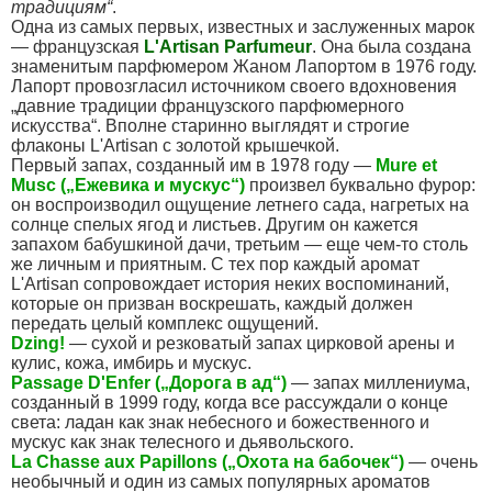
традициям“
.
Одна из самых первых, известных и заслуженных марок
— французская
L'Artisan Parfumeur
. Она была создана
знаменитым парфюмером Жаном Лапортом в 1976 году.
Лапорт провозгласил источником своего вдохновения
„давние традиции французского парфюмерного
искусства“. Вполне старинно выглядят и строгие
флаконы L'Artisan с золотой крышечкой.
Первый запах, созданный им в 1978 году —
Mure et
Musc („Ежевика и мускус“)
произвел буквально фурор:
он воспроизводил ощущение летнего сада, нагретых на
солнце спелых ягод и листьев. Другим он кажется
запахом бабушкиной дачи, третьим — еще чем-то столь
же личным и приятным. С тех пор каждый аромат
L'Artisan сопровождает история неких воспоминаний,
которые он призван воскрешать, каждый должен
передать целый комплекс ощущений.
Dzing!
— сухой и резковатый запах цирковой арены и
кулис, кожа, имбирь и мускус.
Passage D'Enfer („Дорога в ад“)
— запах миллениума,
созданный в 1999 году, когда все рассуждали о конце
света: ладан как знак небесного и божественного и
мускус как знак телесного и дьявольского.
La Chasse aux Papillons („Охота на бабочек“)
— очень
необычный и один из самых популярных ароматов