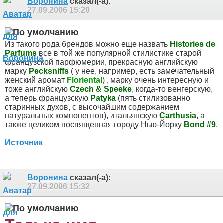
Воронина
сказал(-а):
27.09.2006
15:20
Из такого рода брендов можно еще назвать
Histories de
Parfums
все в той же популярной стилистике старой
французской парфюмерии, прекрасную английскую
марку
Pecksniffs
( у нее, например, есть замечательный
женский аромат
Floriental
) , марку очень интересную и
тоже английскую
Czech & Speeke
, когда-то венгерскую,
а теперь французскую
Patyka
(пять стилизованно
старинных духов, с высочайшим содержанием
натуральных компонентов), итальянскую
Carthusia
, а
также целиком посвященная городу Нью-Йорку
Bond #9
.
Источник
Воронина
сказал(-а):
27.09.2006
15:32