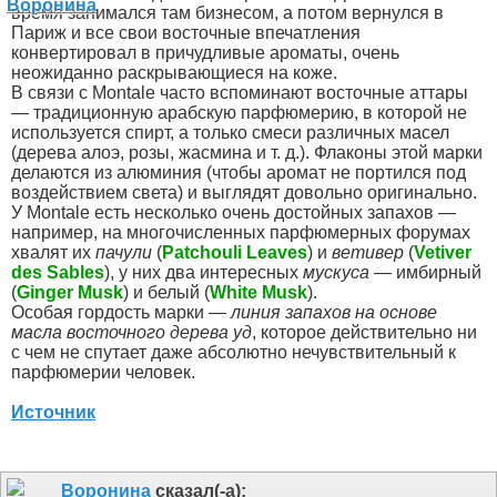
время занимался там бизнесом, а потом вернулся в
Париж и все свои восточные впечатления
конвертировал в причудливые ароматы, очень
неожиданно раскрывающиеся на коже.
В связи с Montale часто вспоминают восточные аттары
— традиционную арабскую парфюмерию, в которой не
используется спирт, а только смеси различных масел
(дерева алоэ, розы, жасмина и т. д.). Флаконы этой марки
делаются из алюминия (чтобы аромат не портился под
воздействием света) и выглядят довольно оригинально.
У Montale есть несколько очень достойных запахов —
например, на многочисленных парфюмерных форумах
хвалят их
пачули
(
Patchouli Leaves
) и
ветивер
(
Vetiver
des Sables
), у них два интересных
мускуса
— имбирный
(
Ginger Musk
) и белый (
White Musk
).
Особая гордость марки —
линия запахов на основе
масла восточного дерева уд
, которое действительно ни
с чем не спутает даже абсолютно нечувствительный к
парфюмерии человек.
Источник
Воронина
сказал(-а):