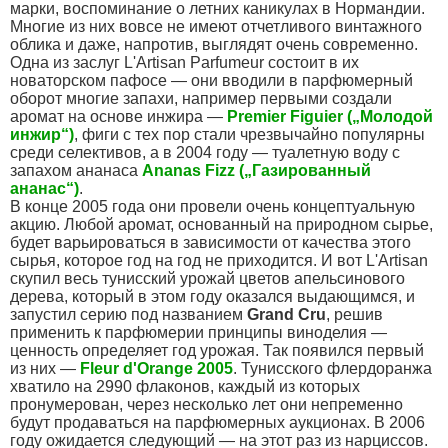
марки, воспоминание о летних каникулах в Нормандии.
Многие из них вовсе не имеют отчетливого винтажного
облика и даже, напротив, выглядят очень современно.
Одна из заслуг L'Artisan Parfumeur состоит в их
новаторском пафосе — они вводили в парфюмерный
оборот многие запахи, например первыми создали
аромат на основе инжира —
Premier Figuier („Молодой
инжир“)
, фиги с тех пор стали чрезвычайно популярны
среди селективов, а в 2004 году — туалетную воду с
запахом ананаса
Ananas Fizz („Газированный
ананас“)
.
В конце 2005 года они провели очень концептуальную
акцию. Любой аромат, основанный на природном сырье,
будет варьироваться в зависимости от качества этого
сырья, которое год на год не приходится. И вот L'Artisan
скупил весь тунисский урожай цветов апельсинового
дерева, который в этом году оказался выдающимся, и
запустил серию под названием
Grand Cru
, решив
применить к парфюмерии принципы виноделия —
ценность определяет год урожая. Так появился первый
из них —
Fleur d'Оrange 2005
. Тунисского флердоранжа
хватило на 2990 флаконов, каждый из которых
пронумерован, через несколько лет они непременно
будут продаваться на парфюмерных аукционах. В 2006
году ожидается следующий — на этот раз из нарциссов.