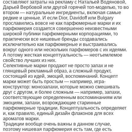
составляют затраты на рекламу с Натальей Водяновой,
Дарьей Вербовой или другой горячей топ-моделью, то во
втором — натуральные ингредиенты, включая самые
редкие и ценные. И если Dior, Davidoff или Bulgary
прославились вовсе не как парфюмерные марки и их
парфюмерия создается совершенно неизвестными
широкой публики парфюмерными корпорациями, то
практически все нишевые бренды создавались
исключительно как парфюмерные и выстраивались
вокруг одного или нескольких парфюмеров с их идеями.
А потому жесткая концептуальность — неотъемлемое
свойство лучших из них.
Селективные марки продают не просто запах и не
глянцевый рекламный образ, а сложный продукт,
состоящий из идей, эмоций, воспоминаний. Концепт
марки может быть простым — например, игра-
конструктор: монозапахи, которые можно смешивать
друг с другом, и более сложным — например, запахи,
соответствующие определенным воспоминаниям или
эмоциям, запахи, возрождающие старинные
парфюмерные традиции. Концептуальность определяет
и, как правило, единый дизайн флаконов для всех
ароматов марки.
Традиции вообще очень важны в данном случае,
поэтому нишевая парфюмерия есть там, где есть