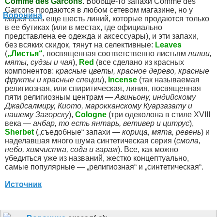
Comme des Garcons
. Вообще-то запахи Comme des
Garcons продаются в любом сетевом магазине, но у
марки есть еще шесть линий, которые продаются только
в ее бутиках (или в местах, где официально
представлена ее одежда и аксессуары), и эти запахи,
без всяких скидок, тянут на селективные:
Leaves
(
„Листья“
, посвященная соответственно листьям
лилии,
мяты, судзы и чая
),
Red
(все сделано из красных
компонентов:
красные цветы, красное дерево, красные
фрукты и красные специи
),
Incense
(так называемая
религиозная, или спиритическая, линия, посвященная
пяти религиозным центрам —
Авиньону, индийскому
Джайсалмиру, Киото, марокканскому Куарзазату и
нашему Загорску
),
Cologne
(три одеколона в стиле XVIII
века —
анбар, то есть янтарь, ветивер и цитрус
),
Sherbet
(„съедобные“ запахи —
корица, мята, ревень
) и
наделавшая много шума синтетическая серия (
смола,
небо, химчистка, сода и гараж
). Все, как можно
убедиться уже из названий, жестко концептуально,
самые популярные — „религиозная“ и „синтетическая“.
Источник