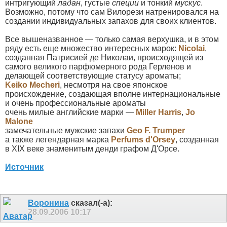
интригующий
ладан
, густые
специи
и тонкий
мускус
.
Возможно, потому что сам Вилорези натренировался на
создании индивидуальных запахов для своих клиентов.
Все вышеназванное — только самая верхушка, и в этом
ряду есть еще множество интересных марок:
Nicolai
,
созданная Патрисией де Николаи, происходящей из
самого великого парфюмерного рода Герленов и
делающей соответствующие статусу ароматы;
Keiko Mecheri
, несмотря на свое японское
происхождение, создающая вполне интернациональные
и очень профессиональные ароматы
очень милые английские марки —
Miller Harris
,
Jo
Malone
замечательные мужские запахи
Geo F. Trumper
а также легендарная марка
Perfums d'Orsey
, созданная
в XIX веке знаменитым денди графом Д'Орсе.
Источник
Воронина
сказал(-а):
28.09.2006
10:17