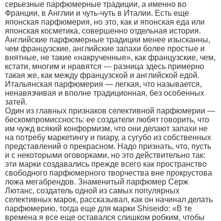
серьезные парфюмерные традиции, а именно во
Франции, в Англии и чуть-чуть в Италии. Есть еще
японская парфюмерия, но это, как и японская еда или
японская косметика, совершенно отдельная история.
Английские парфюмерные традиции менее изысканны,
чем французские, английские запахи более простые и
внятные, не такие «накрученные», как французские, чем,
кстати, многим и нравятся — разница здесь примерно
такая же, как между французской и английской едой.
Итальянская парфюмерия — легкая, что называется,
ненавязчивая и вполне традиционная, без особенных
затей.
Один из главных признаков селективной парфюмерии —
бескомпромиссность: ее создатели любят говорить, что
им чужд всякий конформизм, что они делают запахи не
на потребу маркетингу и пиару, а сугубо из собственных
представлений о прекрасном. Надо признать, что, пусть
и с некоторыми оговорками, но это действительно так:
эти марки создавались прежде всего как пространство
свободного парфюмерного творчества вне прокрустова
ложа мегабрендов. Знаменитый парфюмер Серж
Лютанс, создатель одной из самых популярных
селективных марок, рассказывал, как он начинал делать
парфюмерию, тогда еще для марки Shiseido: «В те
времена я все еще оставался слишком робким, чтобы