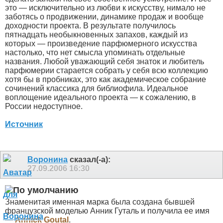
это — исключительно из любви к искусству, нимало не
заботясь о продвижении, динамике продаж и вообще
доходности проекта. В результате получилось
пятнадцать необыкновенных запахов, каждый из
которых — произведение парфюмерного искусства
настолько, что нет смысла упоминать отдельные
названия. Любой уважающий себя знаток и любитель
парфюмерии старается собрать у себя всю коллекцию
хотя бы в пробниках, это как академическое собрание
сочинений классика для библиофила. Идеальное
воплощение идеального проекта — к сожалению, в
России недоступное.
Источник
Воронина
сказал(-а):
27.09.2006
16:30
Знаменитая именная марка была создана бывшей
французской моделью Анник Гуталь и получила ее имя
—
Annick Goutal
.