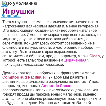
Игрушки
Третья группа — самая незамысловатая, менее всего
нагруженная всяческими идеями и, менее интересная.
Это парфюмерия, созданная как необременительное
развлечение. Именно эти марки чаще всего используют
модные девушки, ежели все-таки добираются до
селективов. Концепт здесь состоит совершенно не в
сложности и натуральности, а часто ровно наоборот —
это могут быть запахи с ярко выраженным
синтетическим образом, вроде, например, марки
Clean
, у
которой есть запах под названием
„Прачечная“
,
пахнущий
стиральным порошком
.
Другой характерный образчик — французская марка
Comptoir sud Pacifique
, чьи ароматы разлиты в
алюминиевые флаконы и разделены по цветам. У нее,
например, есть запах
Amour de Cacao
,
воспроизводящий запах
шоколадного пирожного
, как
говорят продавцы парфюмерных магазинов, именно
этот запах они обычно рекомендуют тем, кто просит что-
нибудь шоколадное. Именно для таких любителей