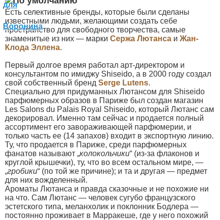
Есть селективные бренды, которые были сделаны
известными людьми, желающими создать себе
пространство для свободного творчества, самые
знаменитые из них — марки
Сержа Лютанса
и
Жан-
Клода Эллена
.
Первый долгое время работал арт-директором и
консультантом по имиджу Shiseido, а в 2000 году создал
свой собственный бренд
Serge Lutens
.
Специально для придуманных Лютансом для Shiseido
парфюмерных образов в Париже был создан магазин
Les Salons du Palais Royal Shiseido, который Лютанс сам
декорировал. Именно там сейчас и продается полный
ассортимент его завораживающей парфюмерии, и
только часть ее (14 запахов) входит в экспортную линию.
Ту, что продается в Париже, среди парфюмерных
фанатов называют „
колокольчики
“ (из-за флаконов и
круглой крышечки), ту, что во всем остальном мире, —
„
гробики
“ (по той же причине); и та и другая — предмет
для них вожделенный.
Ароматы Лютанса и правда сказочные и не похожие ни
на что. Сам Лютанс — человек сугубо французского
эстетского типа, меланхолик и поклонник Бодлера —
постоянно проживает в Маpракеше, где у него похожий