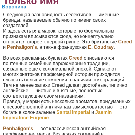
Только имя
Следующая разновидность селективов — именные
бренды, называемые обычно по имени своих
создателей.
И здесь есть ряд марок, которые по формальным
признакам вписываются сюда, но концептуально
относятся скорее к первой группе. Это британские
Creed
и
Penhaligon's
, а также французская
E. Coudray
.
Во всех рекламных буклетах
Creed
описываются
почтенные семейные парфюмерные традиции,
связанные еще с колониальной эпохой. Однако от
многих знатоков парфюмерной истории приходится
слышать большие сомнения в наличии этих тpадиций.
Тем не менее запахи Creed делает достойные, типично
английские — чистые и внятные, полностью
соответствующие своим названиям.
Правда, у марки есть несколько ароматов, придуманных
с несвойственной англичанам замысловатостью — это
богатые колониальные
Santal Imperial
и
Jasmin
Imperatrice Eugenie
.
Penhaligon's
— вот классическая английская
парфюмерная марка, без всяких сомнений в