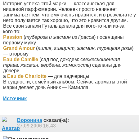
История успеха этой марки — классическая для
нишевой парфюмерии. Человек просто начинает
заниматься тем, что ему очень нравится, и в результате у
него получается так хорошо, что это нравится другим.
Все свои запахи Гуталь делала для кого-то или из-за
кого-то:
Passion
(
тубероза и жасмин из Грасса
) посвящены
первому мужу
Grand Amour
(
лилия, гиацинт, жасмин, турецкая роза
)
— второму
Eau de Camille
(сад под дождем: с
вежескошенная
трава, жасмин, вербена, жимолость
) сделаны для
дочери
а
Eau de Charlotte
— для падчерицы
В сущности, семейный альбом. Сейчас ароматы этой
марки делает дочь Анник — Камилла.
Источник
Воронина
сказал(-а):
27.09.2006
16:48