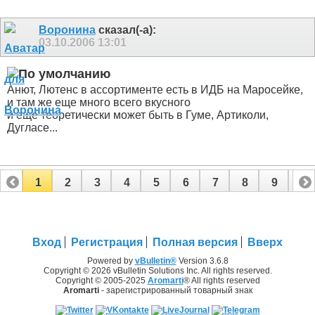
Воронина
сказал(-а):
03.10.2006
13:01
Анют, Лютенс в ассортименте есть в ИДБ на Маросейке,
и там же еще много всего вкусного
и еще теоретически может быть в Гуме, Артиколи,
Дугласе...
1
2
3
4
5
6
7
8
9
10
11
12
13
14
15
16
17
Вход
Регистрация
Полная версия
Вверх
Powered by
vBulletin®
Version 3.6.8
Copyright © 2026 vBulletin Solutions Inc. All rights reserved.
Copyright © 2005-2025
Aromarti
® All rights reserved
Aromarti
- зарегистрированный товарный знак