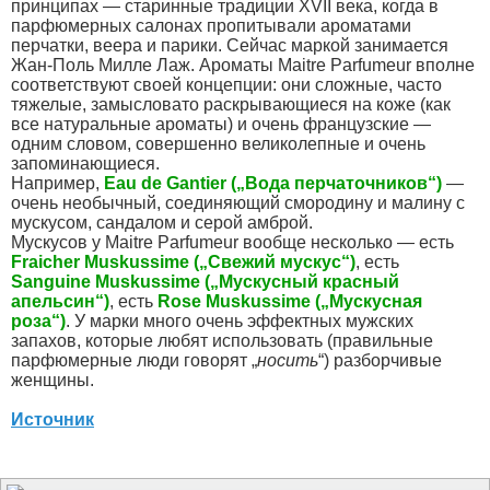
принципах — старинные традиции XVII века, когда в
парфюмерных салонах пропитывали ароматами
перчатки, веера и парики. Сейчас маркой занимается
Жан-Поль Милле Лаж. Ароматы Maitre Parfumeur вполне
соответствуют своей концепции: они сложные, часто
тяжелые, замысловато раскрывающиеся на коже (как
все натуральные ароматы) и очень французские —
одним словом, совершенно великолепные и очень
запоминающиеся.
Например,
Eau de Gantier („Вода перчаточников“)
—
очень необычный, соединяющий смородину и малину с
мускусом, сандалом и серой амброй.
Мускусов у Maitre Parfumeur вообще несколько — есть
Fraicher Muskussime („Свежий мускус“)
, есть
Sanguine Muskussime („Мускусный красный
апельсин“)
, есть
Rose Muskussime („Мускусная
роза“)
. У марки много очень эффектных мужских
запахов, которые любят использовать (правильные
парфюмерные люди говорят „
носить
“) разборчивые
женщины.
Источник