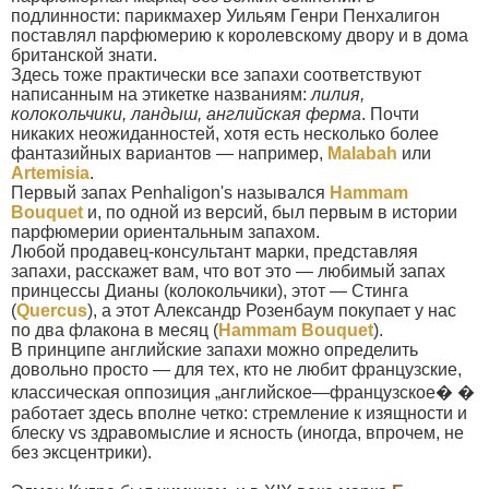
подлинности: парикмахер Уильям Генри Пенхалигон
поставлял парфюмерию к королевскому двору и в дома
британской знати.
Здесь тоже практически все запахи соответствуют
написанным на этикетке названиям:
лилия,
колокольчики, ландыш, английская ферма
. Почти
никаких неожиданностей, хотя есть несколько более
фантазийных вариантов — например,
Malabah
или
Artemisia
.
Первый запах Penhaligon's назывался
Hammam
Bouquet
и, по одной из версий, был первым в истории
парфюмерии ориентальным запахом.
Любой продавец-консультант марки, представляя
запахи, расскажет вам, что вот это — любимый запах
принцессы Дианы (колокольчики), этот — Стинга
(
Quercus
), а этот Александр Розенбаум покупает у нас
по два флакона в месяц (
Hammam Bouquet
).
В принципе английские запахи можно определить
довольно просто — для тех, кто не любит французские,
классическая оппозиция „английское—французское� �
работает здесь вполне четко: стремление к изящности и
блеску vs здравомыслие и ясность (иногда, впрочем, не
без эксцентрики).