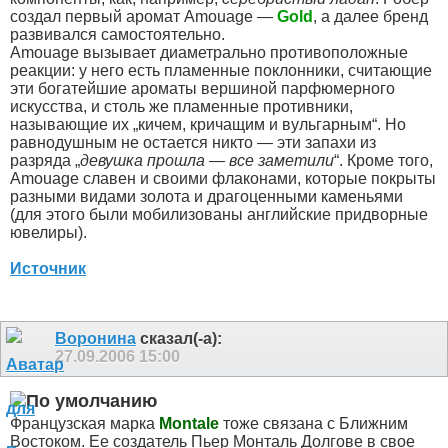
создал первый аромат Amouage —
Gold
, а далее бренд
развивался самостоятельно.
Amouage вызывает диаметрально противоположные
реакции: у него есть пламенные поклонники, считающие
эти богатейшие ароматы вершиной парфюмерного
искусства, и столь же пламенные противники,
называющие их „кичем, кричащим и вульгарным“. Но
равнодушным не остается никто — эти запахи из
разряда „
девушка прошла — все заметили
“. Кроме того,
Amouage славен и своими флаконами, которые покрыты
разными видами золота и драгоценными каменьями
(для этого были мобилизованы английские придворные
ювелиры).
Источник
Воронина
сказал(-а):
27.09.2006
15:00
Французская марка
Montale
тоже связана с Ближним
Востоком. Ее создатель Пьер Монталь Долгове в свое