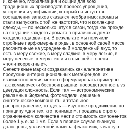
и, конечно, глобализация и общий для всех
традиционных производств процесс упрощения,
ускорения и унификации, который на искусстве
составления запахов сказался необратимо: ароматы
стали выпускать с той же частотой, что и коллекции
одежды, — по несколько штук в сезон, тогда как прежде
на создание каждого аромата в приличных домах
уходило года два-три. В результате мы получили
стройные парфюмерные ряды, в основной своей массе
рассчитанные на усредненный молодежный вкус, то
есть в меру свежие, в меру сладкие, в меру легкие, в
меру веселые, в меру секси и в высшей степени
«политкорректные».
Селективные марки создавались как альтернатива
продукции интернациональных мегабрендов, их
взаимоотношения можно сформулировать примерно
так: коммерчески беспроигрышная посредственность vs
цветущая сложность. Если там — астрономические
рекламные бюджеты, фотомодели, дешевые
синтетические компоненты и тотальное
распространение, то здесь — изустное продвижение по
принципу «для тех, кто понимает», продажа в строго
ограниченном количестве мест и стоимость компонентов
более 1 у. е. за 1 мл. Если в первом случае львиную
долю цены, уплаченной вами за флакончик, зачастую