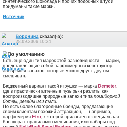
синтетического шоколада и прочих подобных штук и
придуманы такие марки.
Источник
Воронина
сказал(-а):
28.09.2006
10:24
Есть еще один тип марок этой разновидности — марки,
представляющие собой парфюмерный конструктор:
набор монозапахов, которые можно друг с другом
смешивать.
Бюджетный вариант такой игрушки — марка
Demeter
,
где в практически аптечные пузырьки разлиты как
воспроизводящие природные запахи типа
помидорной
ботвы, резеды или пыли
.
Но есть более благородные бренды, предлагающие
своим клиентам похожий аттракцион, — например,
парфюмерия
Etro
, к которой прилагается специальная
брошюра с правилами смешивания, или наборы под
маркой
NellyRodi Scent Factory
, состоящие из восьми