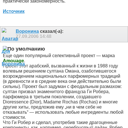
практически закономерность.
Источник
Воронина
сказал(-а):
27.09.2006
14:48
Еще один популярный селективный проект — марка
Amouage
.
Проект этот арабский, вызванный к жизни в 1988 году
волевым решением султана Омана, озаботившегося
возрождением национальных парфюмерных традиций
(в древности и в средние века они действительно были
сильны). Проект был задуман с феодальным размахом:
султан призвал знаменитого француза Ги Робера,
парфюмера в третьем поколении, создавшего
Dioressence (Dior), Madame Rochas (Rochas) и многие
другие хиты, предложив ему „ни в чем себе не
отказывать“ — использовать любые ингредиенты любой
стоимости.
Что Ги Робер и сделал, употребив такие драгоценные
компоненты, как, например,
серебристый ладан
. Робер