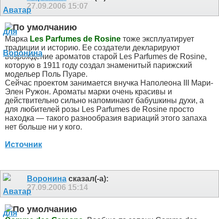
27.09.2006
15:07
Маpка
Les Parfumes de Rosine
тоже эксплуатирует
традиции и историю. Ее создатели декларируют
возрождение ароматов старой Les Parfumes de Rosine,
которую в 1911 году создал знаменитый парижский
модельер Поль Пуаре.
Сейчас проектом занимается внучка Наполеона III Мари-
Элен Ружон. Ароматы марки очень красивы и
действительно сильно напоминают бабушкины духи, а
для любителей розы Les Parfumes de Rosine просто
находка — такого разнообразия вариаций этого запаха
нет больше ни у кого.
Источник
Воронина
сказал(-а):
27.09.2006
15:14