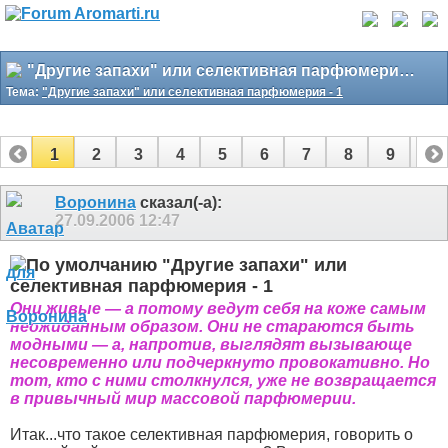
"Другие запахи" или селективная парфюмерия - 1
Тема:
"Другие запахи" или селективная парфюмерия - 1
1
2
3
4
5
6
7
8
9
10
11
12
13
14
15
16
17
Воронина
сказал(-а):
27.09.2006
12:47
"Другие запахи" или
селективная парфюмерия - 1
Они живые — а потому ведут себя на коже самым
неожиданным образом. Они не стараются быть
модными — а, напротив, выглядят вызывающе
несовременно или подчеркнуто провокативно. Но
тот, кто с ними столкнулся, уже не возвращается
в привычный мир массовой парфюмерии.
Итак...что такое селективная парфюмерия, говорить о