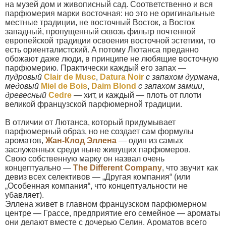
на музей дом и живописный сад. Соответственно и вся
парфюмерия марки восточная: но это не оригинальные
местные традиции, не восточный Восток, а Восток
западный, пропущенный сквозь фильтр почтенной
европейской традиции освоения восточной эстетики, то
есть ориенталистский. А потому Лютанса преданно
обожают даже люди, в принципе не любящие восточную
парфюмерию. Практически каждый его запах —
пудровый
Clair de Musc
,
Datura Noir
с запахом дурмана
,
медовый
Miel de Bois
,
Daim Blond
с запахом замши
,
древесный
Cedre
— хит, и каждый — плоть от плоти
великой французской парфюмерной традиции.
В отличии от Лютанса, который придумывает
парфюмерный образ, но не создает сам формулы
ароматов,
Жан-Клод Эллена
— один из самых
заслуженных среди ныне живущих парфюмеров.
Свою собственную марку он назвал очень
концептуально —
The Different Company
, что звучит как
девиз всех селективов — „Другая компания“ (или
„Особенная компания“, что концептуальности не
убавляет).
Эллена живет в главном французском парфюмерном
центре — Грассе, предприятие его семейное — ароматы
они делают вместе с дочерью Селин. Ароматов всего