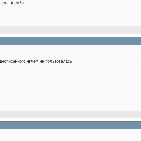
де да, филби
ышеописанного ничем не пользовалась