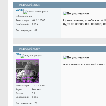
03.10.2006,
23:05
Vanilla
собаканаблюд
Ориентальчик, у тебя какой 
Регистрация
04.12.2005
судя по описанию, последне
Сообщений
2315
Вес репутации
67
04.10.2006,
09:59
filby
ага - значит восточный запах
Регистрация
14.02.2006
Адрес
Москва
Возраст
51
Сообщений
3396
Вес репутации
76