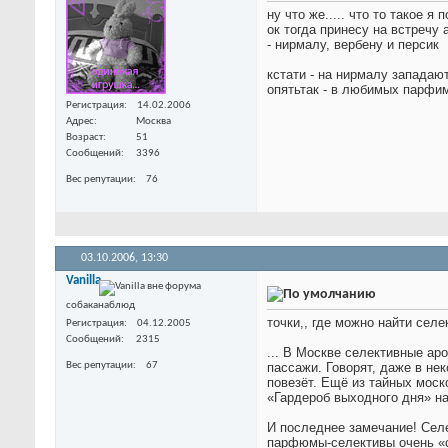
ну что же..... что то такое я
ок тогда принесу на встречу
- нирмалу, вербену и персик
кстати - на нирмалу западаю
опятьтак - в любимых парфи
Регистрация
14.02.2006
Адрес
Москва
Возраст
51
Сообщений
3396
Вес репутации
76
03.10.2006,
13:30
Vanilla
собаканаблюд
точки,, где можно найти сел
Регистрация
04.12.2005
Сообщений
2315
... В Москве селективные ар
Вес репутации
67
пассажи. Говорят, даже в не
повезёт. Ещё из тайных моск
«Гардероб выходного дня» н
И последнее замечание! Сел
парфюмы-селективы очень «с