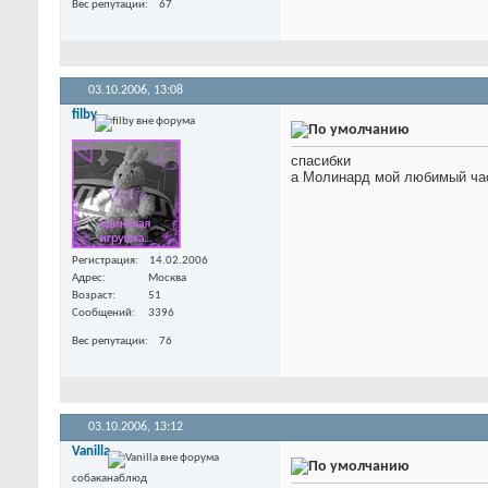
Вес репутации
67
03.10.2006,
13:08
filby
спасибки
а Молинард мой любимый час
Регистрация
14.02.2006
Адрес
Москва
Возраст
51
Сообщений
3396
Вес репутации
76
03.10.2006,
13:12
Vanilla
собаканаблюд