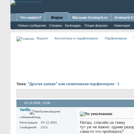
Что нового?
Форум
Магазин Aromarti.ru
Aromarti-C
Новые сообщения
Справка
Календарь
Опции форума
Навигация
Форум
Косметика и парфюмерия
Парфюмерия
Тема:
"Другие запахи" или селективная парфюмерия - 1
03.10.2006,
13:06
Vanilla
собаканаблюд
Наташ, спасибо за темку
Регистрация
04.12.2005
тут уж не важно: одним раз
Сообщений
2315
сама-то что пробовала?