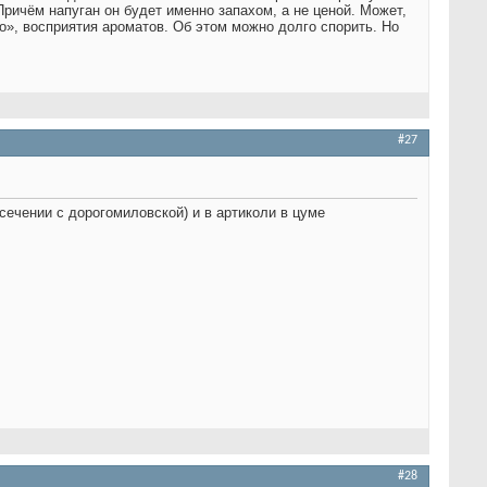
Причём напуган он будет именно запахом, а не ценой. Может,
», восприятия ароматов. Об этом можно долго спорить. Но
#27
есечении с дорогомиловской) и в артиколи в цуме
#28