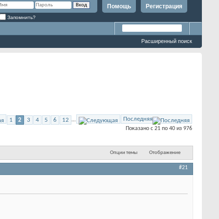
Помощь
Регистрация
Запомнить?
Расширенный поиск
Последняя
1
2
3
4
5
6
12
...
Показано с 21 по 40 из 976
Опции темы
Отображение
#21