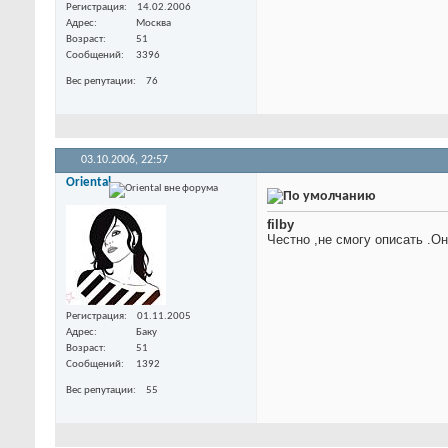
Регистрация
14.02.2006
Адрес
Москва
Возраст
51
Сообщений
3396
Вес репутации
76
03.10.2006,
22:57
Oriental
filby
Честно ,не смогу описать .Он
Регистрация
01.11.2005
Адрес
Баку
Возраст
51
Сообщений
1392
Вес репутации
55