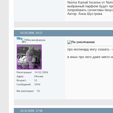
Norma Kamali Incense от Nor
выбранный парфюм будет прос
попробовать селективы безусл
Автор: Анна Шустрова
03.10.2006,
14:17
filby
про молинард могу сказать - 
в иных про него даже никто 
Регистрация
14.02.2006
Адрес
Москва
Возраст
51
Сообщений
3396
Вес репутации
76
03.10.2006,
17:46