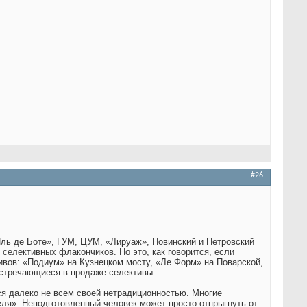
#26
Иль де Боте», ГУМ, ЦУМ, «Лируаж», Новинский и Петровский
 селективных флакончиков. Но это, как говорится, если
ивов: «Подиум» на Кузнецком мосту, «Ле Форм» на Поварской,
встречающиеся в продаже селективы.
я далеко не всем своей нетрадиционностью. Многие
ля». Неподготовленный человек может просто отпрыгнуть от