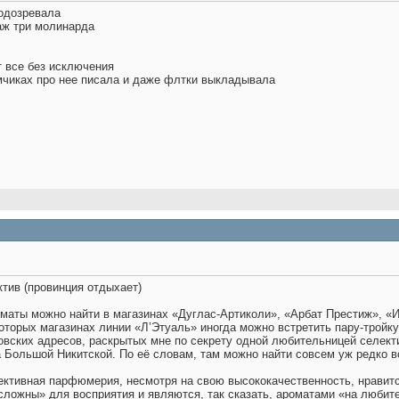
 подозревала
 аж три молинарда
т все без исключения
мчиках про нее писала и даже флтки выкладывала
ектив (провинция отдыхает)
оматы можно найти в магазинах «Дуглас-Артиколи», «Арбат Престиж», «
которых магазинах линии «Л’Этуаль» иногда можно встретить пару-тройку
овских адресов, раскрытых мне по секрету одной любительницей селект
а Большой Никитской. По её словам, там можно найти совсем уж редко 
ективная парфюмерия, несмотря на свою высококачественность, нравитс
ложны» для восприятия и являются, так сказать, ароматами «на любите