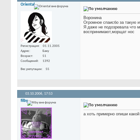
Oriental
Воронина
Огромное спаисбо за такую и
Я даже не подозревала что 
воспринимают,морщат нос
Регистрация
01.11.2005
Адрес
Баку
Возраст
51
Сообщений
1392
Вес репутации
55
03.10.2006,
17:53
filby
а хоть примерно опиши какой 