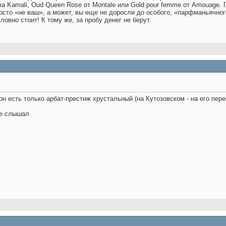
ma Kamali, Oud Queen Rose от Montale или Gold pour femme от Amouage. 
то «не ваш», а может, вы еще не доросли до особого, «парфманьячного
овно стоит! К тому же, за пробу денег не берут.
он есть только арбат-престиж хрустальный (на Кутозовском - на его пер
не слышал