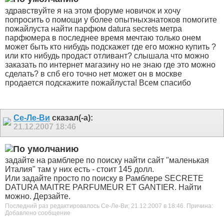
здравствуйте я на этом форуме новичок и хочу
попросить о помощи у более опытныхзнатоков помогите
пожайлуста найти парфюм datura secrets метра
парфюмера в последнее время мечтаю только онем
может быть кто нибудь подскажет где его можно купить ?
или кто нибудь продаст отливант? слышала что можно
заказать по интернет магазину но не знаю где это можно
сделать? в спб его точно нет может он в москве
продается подскажите пожайлуста! Всем спасибо
Се-Ле-Ви
сказал(-а):
21.12.2007
18:46
задайте на рамблере по поиску найти сайт "маленькая
Италия" там у них есть - стоит 145 долл.
Или задайте просто по поиску в Рамблере SECRETE
DATURA MAITRE PARFUMEUR ET GANTIER. Найти
можно. Дерзайте.
Последний раз редактировалось Се-Ле-Ви; 21.12.2007 в
18:46
.
Причина:
Добавлено сообщение