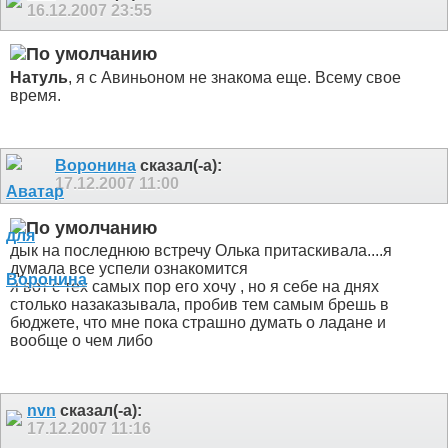
16.12.2007
23:55
Натуль
, я с Авиньоном не знакома еще
. Всему свое
время.
Воронина
сказал(-а):
17.12.2007
11:00
дык на последнюю встречу Олька притаскивала....я
думала все успели ознакомится
я вот с тех самых пор его хочу
, но я себе на днях
столько назаказывала, пробив тем самым брешь в
бюджете, что мне пока страшно думать о ладане и
вообще о чем либо
nvn
сказал(-а):
17.12.2007
11:16