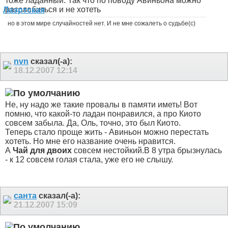
тоже ладанный. Так что по поводу Авиньона можно
расслабиться и не хотеть
но в этом мире случайностей нет. И не мне сожалеть о судьбе(с)
nvn
сказал(-а):
18.12.2007
12:14
Не, ну надо же такие провалы в памяти иметь! Вот
помню, что какой-то ладан понравился, а про Киото
совсем забыла. Да, Оль, точно, это был Киото.
Теперь стало проще жить - Авиньон можно перестать
хотеть. Но мне его название очень нравится.
А
Чай для двоих
совсем нестойкий.
В 8 утра брызнулась
- к 12 совсем голая стала, уже его не слышу.
санта
сказал(-а):
21.12.2007
15:09