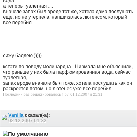
вода
а теперь туалетная ....
вначеле запах был вроде тот же, хотела дама послушать
еще, но не утерпела, напшикалась лютенсом, который
все перебил
сижу балдею )))))
кстати по поводу молинардна - Нирмала мне объяснили,
что раньше у них была парфюмированная вода. сейчас
туалетная,
запах вроде вначале был тоже, хотела послушать как он
раскроется потом, но лютенес уже все перебил
Последний раз редактировалось filby; 01.12.2007 в
21:31
.
Vanilla
сказал(-а):
02.12.2007
01:32