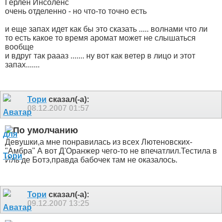
Герлен Инсоленс
очень отделенно - но что-то точно есть
и еще запах идет как бы это сказать ..... волнами что ли
то есть какое то время аромат может не слышаться
вообще
и вдруг так раааз ....... ну вот как ветер в лицо и этот
запах.......
Тори
сказал(-а):
08.12.2007
01:57
Девушки,а мне понравилась из всех Лютеновских-
"Амбра"
А вот Д'Оранжер чего-то не впечатлил.Тестила в
Иль де Ботэ,правда бабочек там не оказалось.
Тори
сказал(-а):
09.12.2007
13:25