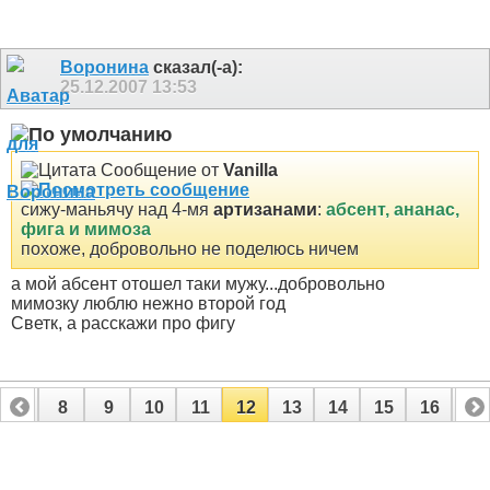
Воронина
сказал(-а):
25.12.2007
13:53
Сообщение от
Vanilla
сижу-маньячу над 4-мя
артизанами
:
абсент, ананас,
фига и мимоза
похоже, добровольно не поделюсь ничем
а мой абсент отошел таки мужу...добровольно
мимозку люблю нежно второй год
Светк, а расскажи про фигу
7
8
9
10
11
12
13
14
15
16
17
24
25
26
27
28