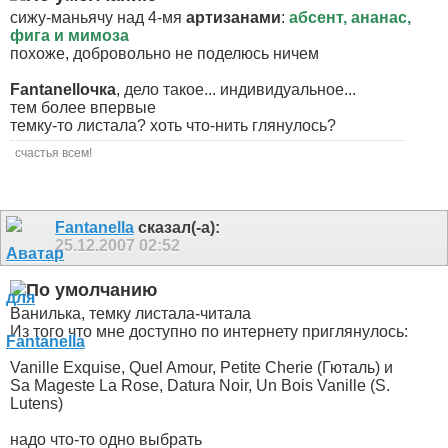
сижу-маньячу над 4-мя
артизанами
:
абсент, ананас,
фига и мимоза
похоже, добровольно не поделюсь ничем
Fantanellочка
, дело такое... индивидуальное...
тем более впервые
темку-то листала? хоть что-нить глянулось?
счастья всем!
Fantanella
сказал(-а):
25.12.2007
02:52
Bанилька, темку листала-читала
Из того что мне доступно по интернету приглянулось:
Vanille Exquise, Quel Amour, Petite Cherie (Гюталь) и
Sa Mageste La Rose, Datura Noir, Un Bois Vanille (S.
Lutens)
надо что-то одно выбрать