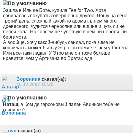
Зашла в Иль де Боте, купила Tea for Two. Хотя
собиралась покупать совершенно другое. Ношу на себе
третий день, сложный какой-то аромат, в нем много
древесного, чудится чернослив или вишня и чуть ли не
пепси-кола. Но совсем не чувствую в нем ни нероли, ни
бергамота.
А вообще, хочу какой-нибудь сандал, пока зима не
кончилась, может быть у Этро, он помягче, чем у Лютена.
Или все-таки ладан. У Этро мне он тоже больше
нравится, чем у Артизана во Вратах ада.
Воронина
сказал(-а):
16.12.2007
15:35
Наташ
, а Ком де гарсоновый ладан Авиньон тебе не
глянулся?
nvn
сказал(-а):