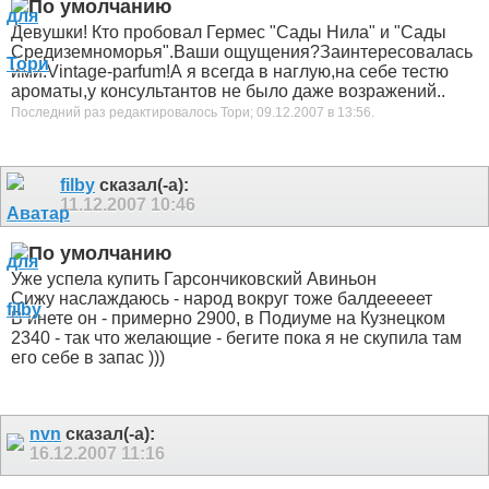
Девушки! Кто пробовал Гермес "Сады Нила" и "Сады
Средиземноморья".Ваши ощущения?Заинтересовалась
ими.Vintage-parfum!А я всегда в наглую,на себе тестю
ароматы,у консультантов не было даже возражений..
Последний раз редактировалось Тори; 09.12.2007 в
13:56
.
filby
сказал(-а):
11.12.2007
10:46
Уже успела купить Гарсончиковский Авиньон
Сижу наслаждаюсь - народ вокруг тоже балдееееет
В инете он - примерно 2900, в Подиуме на Кузнецком
2340 - так что желающие - бегите пока я не скупила там
его себе в запас )))
nvn
сказал(-а):
16.12.2007
11:16