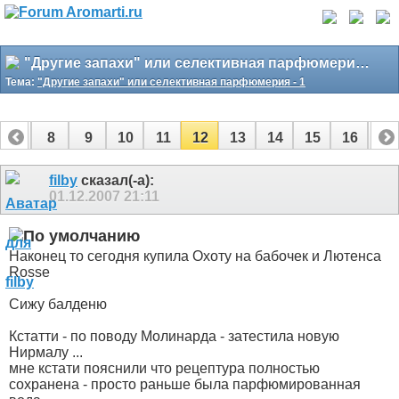
"Другие запахи" или селективная парфюмерия - 1
Тема:
"Другие запахи" или селективная парфюмерия - 1
7
8
9
10
11
12
13
14
15
16
17
24
25
26
27
28
filby
сказал(-а):
01.12.2007
21:11
Наконец то сегодня купила Охоту на бабочек и Лютенса
Rosse
Сижу балденю
Кстатти - по поводу Молинарда - затестила новую
Нирмалу ...
мне кстати пояснили что рецептура полностью
сохранена - просто раньше была парфюмированная