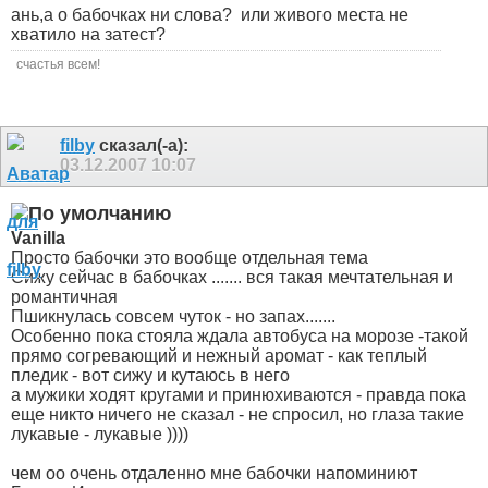
ань,а о бабочках ни слова?
или живого места не
хватило на затест?
счастья всем!
filby
сказал(-а):
03.12.2007
10:07
Vanilla
Просто бабочки это вообще отдельная тема
Сижу сейчас в бабочках ....... вся такая мечтательная и
романтичная
Пшикнулась совсем чуток - но запах.......
Особенно пока стояла ждала автобуса на морозе -такой
прямо согревающий и нежный аромат - как теплый
пледик - вот сижу и кутаюсь в него
а мужики ходят кругами и принюхиваются - правда пока
еще никто ничего не сказал - не спросил, но глаза такие
лукавые - лукавые ))))
чем оо очень отдаленно мне бабочки напоминиют