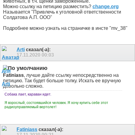
животных, в т.ч. щенки замороженные.
Можно ссылку на петицию разместить?
change.org
Называется "Привлечь к уголовной ответственности
Солдатова А​.​П. ООО"
Подробнее можно узнать на страничке в инсте "mv_38"
Arti
сказал(-а):
17.11.2020
00:03
Fatiniass
, лучше дайте ссылку непосредственно на
петицию. Так будет больше толку. Искать ее вручную
довольно сложно.
Собака лает, караван идет.
Я взрослый, состоявшийся человек. Я хочу купить себе этот
радиоуправляемый вертолет!
Fatiniass
сказал(-а):
17.11.2020
00:21