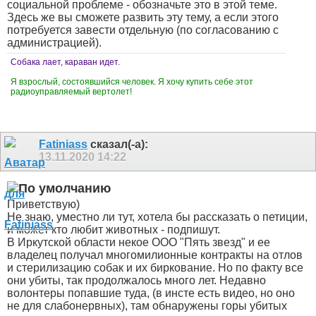
социальной проблеме - обозначьте это в этой теме.
Здесь же вы сможете развить эту тему, а если этого
потребуется завести отдельную (по согласованию с
администрацией).
Собака лает, караван идет.
Я взрослый, состоявшийся человек. Я хочу купить себе этот
радиоуправляемый вертолет!
Fatiniass
сказал(-а):
13.11.2020
14:22
Приветствую)
Не знаю, уместно ли тут, хотела бы рассказать о петиции,
и может кто любит животных - подпишут.
В Иркутской области некое ООО "Пять звезд" и ее
владелец получал многомилионные контракты на отлов
и стерилизацию собак и их биркование. Но по факту все
они убиты, так продолжалось много лет. Недавно
волонтеры попавшие туда, (в инсте есть видео, но оно
не для слабонервных), там обнаружены горы убитых