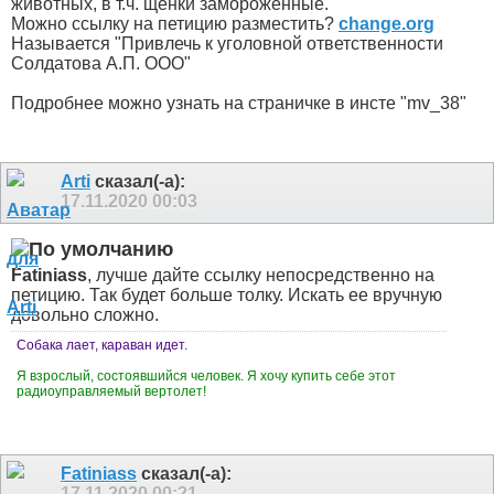
животных, в т.ч. щенки замороженные.
Можно ссылку на петицию разместить?
change.org
Называется "Привлечь к уголовной ответственности
Солдатова А​.​П. ООО"
Подробнее можно узнать на страничке в инсте "mv_38"
Arti
сказал(-а):
17.11.2020
00:03
Fatiniass
, лучше дайте ссылку непосредственно на
петицию. Так будет больше толку. Искать ее вручную
довольно сложно.
Собака лает, караван идет.
Я взрослый, состоявшийся человек. Я хочу купить себе этот
радиоуправляемый вертолет!
Fatiniass
сказал(-а):
17.11.2020
00:21