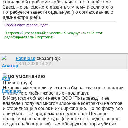
социальной проблеме - обозначьте это в этой теме.
Здесь же вы сможете развить эту тему, а если этого
потребуется завести отдельную (по согласованию с
администрацией).
Собака лает, караван идет.
Я взрослый, состоявшийся человек. Я хочу купить себе этот
радиоуправляемый вертолет!
Fatiniass
сказал(-а):
13.11.2020
14:22
Приветствую)
Не знаю, уместно ли тут, хотела бы рассказать о петиции,
и может кто любит животных - подпишут.
В Иркутской области некое ООО "Пять звезд" и ее
владелец получал многомилионные контракты на отлов
и стерилизацию собак и их биркование. Но по факту все
они убиты, так продолжалось много лет. Недавно
волонтеры попавшие туда, (в инсте есть видео, но оно
не для слабонервных), там обнаружены горы убитых