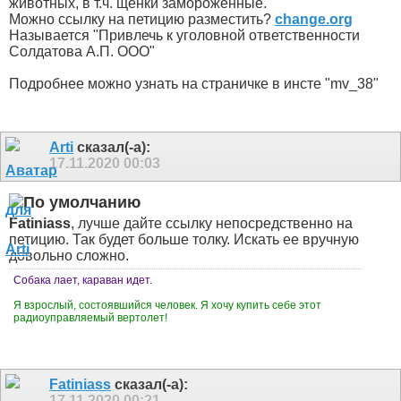
животных, в т.ч. щенки замороженные.
Можно ссылку на петицию разместить?
change.org
Называется "Привлечь к уголовной ответственности
Солдатова А​.​П. ООО"
Подробнее можно узнать на страничке в инсте "mv_38"
Arti
сказал(-а):
17.11.2020
00:03
Fatiniass
, лучше дайте ссылку непосредственно на
петицию. Так будет больше толку. Искать ее вручную
довольно сложно.
Собака лает, караван идет.
Я взрослый, состоявшийся человек. Я хочу купить себе этот
радиоуправляемый вертолет!
Fatiniass
сказал(-а):
17.11.2020
00:21