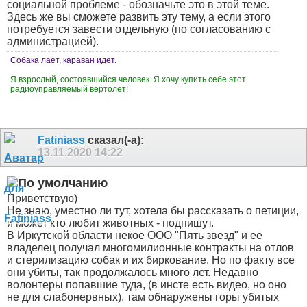
социальной проблеме - обозначьте это в этой теме.
Здесь же вы сможете развить эту тему, а если этого
потребуется завести отдельную (по согласованию с
администрацией).
Собака лает, караван идет.
Я взрослый, состоявшийся человек. Я хочу купить себе этот
радиоуправляемый вертолет!
Fatiniass
сказал(-а):
13.11.2020
14:22
Приветствую)
Не знаю, уместно ли тут, хотела бы рассказать о петиции,
и может кто любит животных - подпишут.
В Иркутской области некое ООО "Пять звезд" и ее
владелец получал многомилионные контракты на отлов
и стерилизацию собак и их биркование. Но по факту все
они убиты, так продолжалось много лет. Недавно
волонтеры попавшие туда, (в инсте есть видео, но оно
не для слабонервных), там обнаружены горы убитых