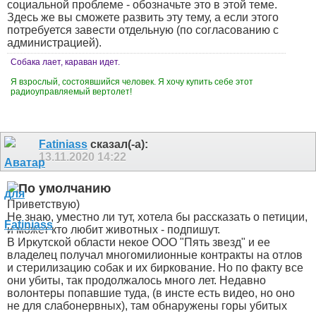
социальной проблеме - обозначьте это в этой теме.
Здесь же вы сможете развить эту тему, а если этого
потребуется завести отдельную (по согласованию с
администрацией).
Собака лает, караван идет.
Я взрослый, состоявшийся человек. Я хочу купить себе этот
радиоуправляемый вертолет!
Fatiniass
сказал(-а):
13.11.2020
14:22
Приветствую)
Не знаю, уместно ли тут, хотела бы рассказать о петиции,
и может кто любит животных - подпишут.
В Иркутской области некое ООО "Пять звезд" и ее
владелец получал многомилионные контракты на отлов
и стерилизацию собак и их биркование. Но по факту все
они убиты, так продолжалось много лет. Недавно
волонтеры попавшие туда, (в инсте есть видео, но оно
не для слабонервных), там обнаружены горы убитых