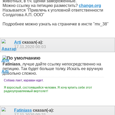
животных, в т.ч. щенки замороженные.
Можно ссылку на петицию разместить?
change.org
Называется "Привлечь к уголовной ответственности
Солдатова А​.​П. ООО"
Подробнее можно узнать на страничке в инсте "mv_38"
Arti
сказал(-а):
17.11.2020
00:03
Fatiniass
, лучше дайте ссылку непосредственно на
петицию. Так будет больше толку. Искать ее вручную
довольно сложно.
Собака лает, караван идет.
Я взрослый, состоявшийся человек. Я хочу купить себе этот
радиоуправляемый вертолет!
Fatiniass
сказал(-а):
17.11.2020
00:21