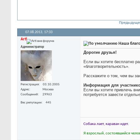
Предыдуще
07.08.2013,
17:33
Arti
Наша благо
Администратор
Дорогие друзья!
Если вы хотите бесплатно р
«благотворительность».
Расскажите о том, чем вы за
Регистрация
03.10.2005
Информация для участник
Если вы хотите привлечь вни
Адрес
Москва
потребуется завести отдельн
Сообщений
29963
Вес репутации
445
Собака лает, караван идет.
Я взрослый, состоявшийся челов