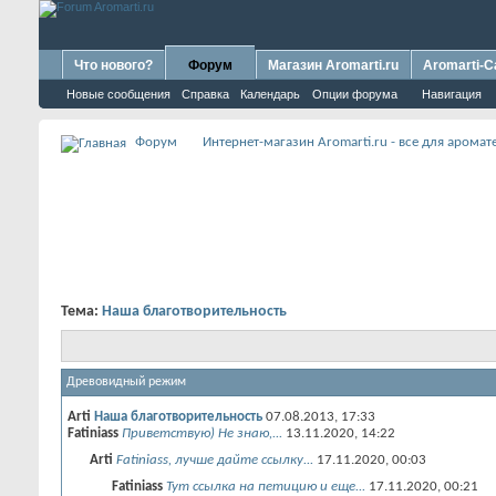
Что нового?
Форум
Магазин Aromarti.ru
Aromarti-C
Новые сообщения
Справка
Календарь
Опции форума
Навигация
Форум
Интернет-магазин Aromarti.ru - все для арома
Тема:
Наша благотворительность
Древовидный режим
Arti
Наша благотворительность
07.08.2013,
17:33
Fatiniass
Приветствую) Не знаю,...
13.11.2020,
14:22
Arti
Fatiniass, лучше дайте ссылку...
17.11.2020,
00:03
Fatiniass
Тут ссылка на петицию и еще...
17.11.2020,
00:21