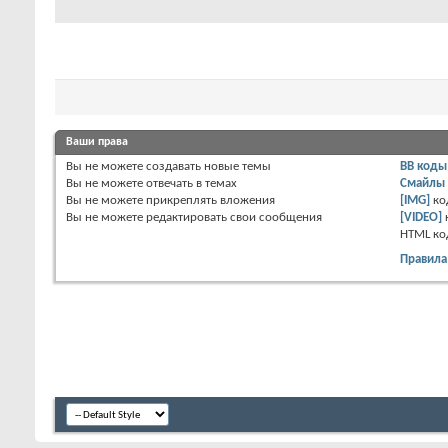
Ваши права
Вы
не можете
создавать новые темы
BB коды
Вы
не можете
отвечать в темах
Смайлы
Вы
не можете
прикреплять вложения
[IMG]
ко
Вы
не можете
редактировать свои сообщения
[VIDEO]
HTML к
Правила