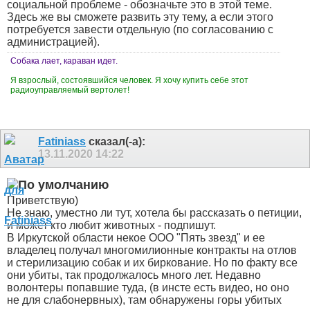
социальной проблеме - обозначьте это в этой теме.
Здесь же вы сможете развить эту тему, а если этого
потребуется завести отдельную (по согласованию с
администрацией).
Собака лает, караван идет.
Я взрослый, состоявшийся человек. Я хочу купить себе этот
радиоуправляемый вертолет!
Fatiniass
сказал(-а):
13.11.2020
14:22
Приветствую)
Не знаю, уместно ли тут, хотела бы рассказать о петиции,
и может кто любит животных - подпишут.
В Иркутской области некое ООО "Пять звезд" и ее
владелец получал многомилионные контракты на отлов
и стерилизацию собак и их биркование. Но по факту все
они убиты, так продолжалось много лет. Недавно
волонтеры попавшие туда, (в инсте есть видео, но оно
не для слабонервных), там обнаружены горы убитых