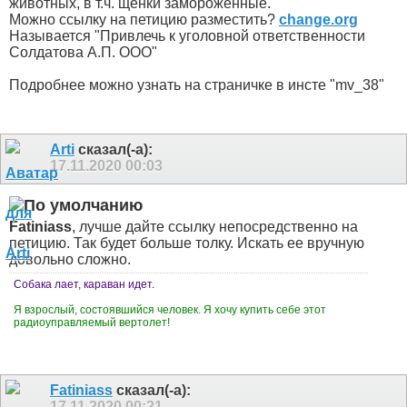
животных, в т.ч. щенки замороженные.
Можно ссылку на петицию разместить?
change.org
Называется "Привлечь к уголовной ответственности
Солдатова А​.​П. ООО"
Подробнее можно узнать на страничке в инсте "mv_38"
Arti
сказал(-а):
17.11.2020
00:03
Fatiniass
, лучше дайте ссылку непосредственно на
петицию. Так будет больше толку. Искать ее вручную
довольно сложно.
Собака лает, караван идет.
Я взрослый, состоявшийся человек. Я хочу купить себе этот
радиоуправляемый вертолет!
Fatiniass
сказал(-а):
17.11.2020
00:21