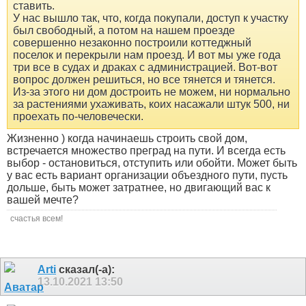
ставить.
У нас вышло так, что, когда покупали, доступ к участку
был свободный, а потом на нашем проезде
совершенно незаконно построили коттеджный
поселок и перекрыли нам проезд. И вот мы уже года
три все в судах и драках с администрацией. Вот-вот
вопрос должен решиться, но все тянется и тянется.
Из-за этого ни дом достроить не можем, ни нормально
за растениями ухаживать, коих насажали штук 500, ни
проехать по-человечески.
Жизненно ) когда начинаешь строить свой дом,
встречается множество преград на пути. И всегда есть
выбор - остановиться, отступить или обойти. Может быть
у вас есть вариант организации объездного пути, пусть
дольше, быть может затратнее, но двигающий вас к
вашей мечте?
счастья всем!
Arti
сказал(-а):
13.10.2021
13:50