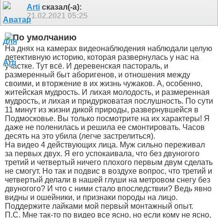
Arti
сказал(-а):
21.02.2021
05:25
На днях на камерах видеонаблюдения наблюдали целую
детективную историю, которая развернулась у нас на
участке. Тут всё. И деревенская пастораль, и
размеренный быт аборигенов, и отношения между
своими, и вторжение в их жизнь чужаков. А, особенно,
житейская мудрость. И лихая молодость, и размеренная
мудрость, и лихая и придурковатая послушность. По сути
11 минут из жизни дикой природы, развернувшейся в
Подмосковье. Вы только посмотрите на их характеры! Я
даже не поленилась и решила ее смонтировать. Часов
десять на это убила (легче застрелиться).
На видео 4 действующих лица. Муж сильно переживал
за первых двух. Я его успокаивала, что без двуногого
третий и четвертый ничего плохого первым двум сделать
не смогут. Но так и подвис в воздухе вопрос, что третий и
четвертый делали в нашей глуши на метровом снегу без
двуногого? И что с ними стало впоследствии? Ведь явно
видны и ошейники, и признаки породы на лицо.
Поддержите лайками мой первый монтажный опыт.
П.С. Мне так-то по видео все ясно, но если кому не ясно,