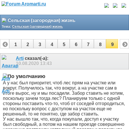
Сельская (загородная) жизнь
Тема:
Сельская (загородная) жизнь
1
2
3
4
5
6
7
8
9
Arti
сказал(-а):
10.08.2020
13:43
А у нас был приоритет, чтоб лес прям на участке или
вокруг. Получилось так, что вокруг, а на участке сам в
итоге вырос, ну и мы посадили. Забор ставить не хотим,
поскольку зачем тогда лес? Планируем только с одной
стороны поставить что-то, чтоб от соседей отгородиться,
но поскольку вопрос с доступом на участок еще не
решенный, то не понятно, где забор ставить.
У нас вышло так, что, когда покупали, доступ к участку
был свободный, а потом на нашем проезде совершенно