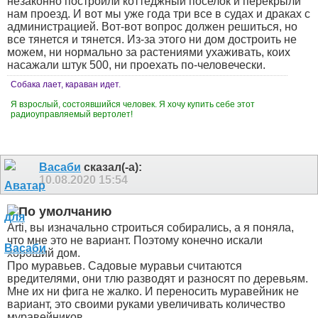
незаконно построили коттеджный поселок и перекрыли
нам проезд. И вот мы уже года три все в судах и драках с
администрацией. Вот-вот вопрос должен решиться, но
все тянется и тянется. Из-за этого ни дом достроить не
можем, ни нормально за растениями ухаживать, коих
насажали штук 500, ни проехать по-человечески.
Собака лает, караван идет.
Я взрослый, состоявшийся человек. Я хочу купить себе этот
радиоуправляемый вертолет!
Васаби
сказал(-а):
10.08.2020
15:54
Arti, вы изначально строиться собирались, а я поняла,
что мне это не вариант. Поэтому конечно искали
хороший дом.
Про муравьев. Садовые муравьи считаются
вредителями, они тлю разводят и разносят по деревьям.
Мне их ни фига не жалко. И переносить муравейник не
вариант, это своими руками увеличивать количество
муравейников.