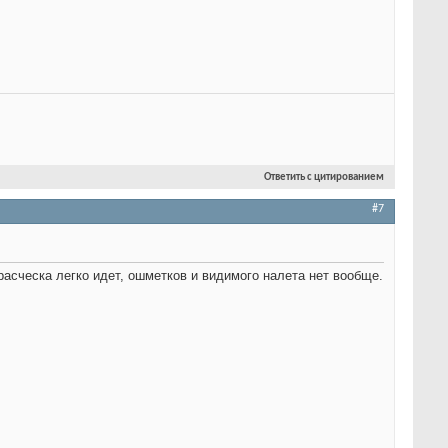
Ответить с цитированием
#7
расческа легко идет, ошметков и видимого налета нет вообще.