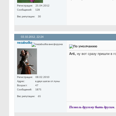
Регистрация
25.04.2012
Сообщений
128
Вес репутации
30
03.10.2012,
22:24
nezabudka
Arti,
ну вот сразу пришли в 
Регистрация
08.02.2010
Адрес
в двух шагах от луны
Возраст
47
Сообщений
1875
Вес репутации
65
Позволь другому быть другим. 