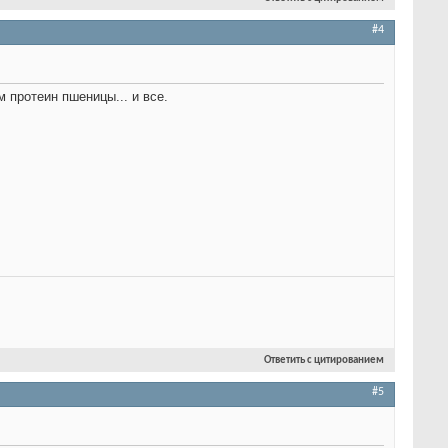
#4
м протеин пшеницы... и все.
Ответить с цитированием
#5