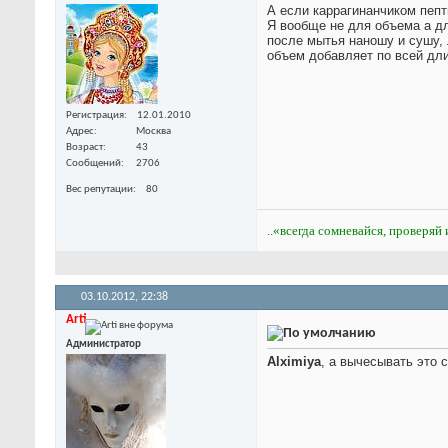
А если каррагинанчиком пепт
Я вообще не для объема а д
после мытья наношу и сушу,
объем добавляет по всей дли
Регистрация
12.01.2010
Адрес
Москва
Возраст
43
Сообщений
2706
Вес репутации
80
..«всегда сомневайся, проверяй 
03.10.2012,
22:38
Arti
Администратор
Alximiya
, а вычесывать это 