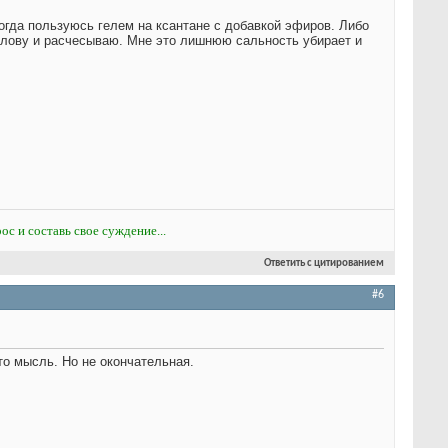
гда пользуюсь гелем на ксантане с добавкой эфиров. Либо
олову и расчесываю. Мне это лишнюю сальность убирает и
ос и составь свое суждение...
Ответить с цитированием
#6
Это мысль. Но не окончательная.