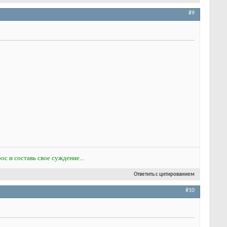
#9
ос и составь свое суждение...
Ответить с цитированием
#10