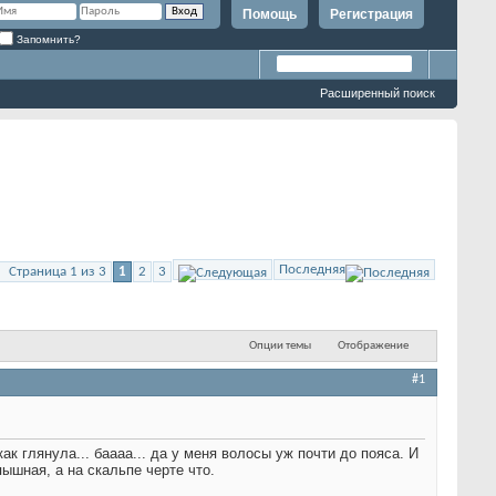
Помощь
Регистрация
Запомнить?
Расширенный поиск
Последняя
Страница 1 из 3
1
2
3
Опции темы
Отображение
#1
к глянула... баааа... да у меня волосы уж почти до пояса. И
ышная, а на скальпе черте что.