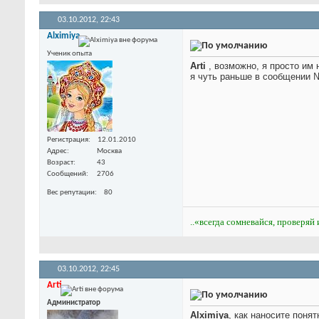
03.10.2012,
22:43
Alximiya
Ученик опыта
Arti
, возможно, я просто им 
я чуть раньше в сообщении 
Регистрация
12.01.2010
Адрес
Москва
Возраст
43
Сообщений
2706
Вес репутации
80
..«всегда сомневайся, проверяй 
03.10.2012,
22:45
Arti
Администратор
Alximiya
, как наносите поня