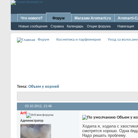
Что нового?
Форум
Магазин Aromarti.ru
Aromarti-C
Новые сообщения
Справка
Календарь
Опции форума
Навигация
Форум
Косметика и парфюмерия
Уход за волосам
Тема:
Объем у корней
03.10.2012,
21:46
Arti
Объем у к
Администратор
Ходила я, ходила с хвостиком
смотрятся хорошо. Одна бяда
Надо решать проблему.