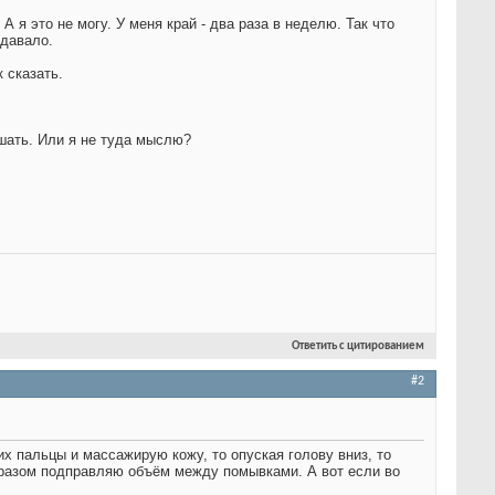
 я это не могу. У меня край - два раза в неделю. Так что
 давало.
 сказать.
ошать. Или я не туда мыслю?
Ответить с цитированием
#2
х пальцы и массажирую кожу, то опуская голову вниз, то
образом подправляю объём между помывками. А вот если во