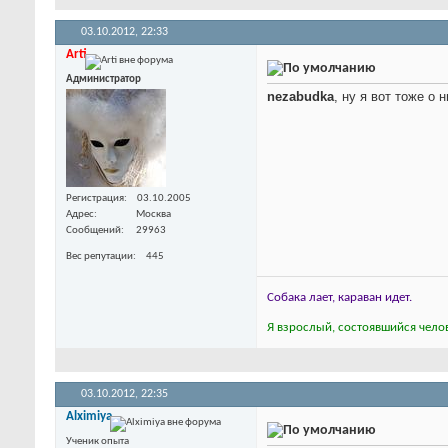
03.10.2012,
22:33
Arti
Администратор
nezabudka
, ну я вот тоже о
Регистрация
03.10.2005
Адрес
Москва
Сообщений
29963
Вес репутации
445
Собака лает, караван идет.
Я взрослый, состоявшийся челов
03.10.2012,
22:35
Alximiya
Ученик опыта