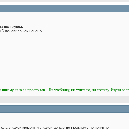
не пользуюсь.
№5 добавила как наношу.
и никому не верь просто так». Ни учебнику, ни учителю, ни светилу. Изучи вопр
тно, а в какой момент и с какой целью по-прежнему не понятно.