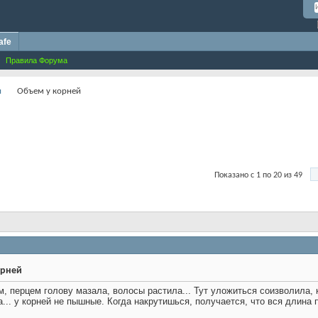
afe
Правила Форума
и
Объем у корней
Показано с 1 по 20 из 49
орней
, перцем голову мазала, волосы растила... Тут уложиться соизволила, ка
... у корней не пышные. Когда накрутишься, получается, что вся длина п