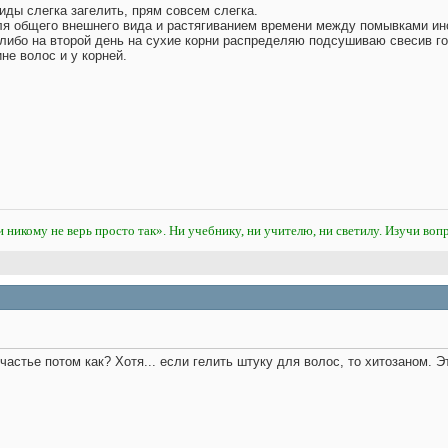
иды слегка загелить, прям совсем слегка.
ля общего внешнего вида и растягиванием времени между помывками ино
 либо на второй день на сухие корни распределяю подсушиваю свесив г
не волос и у корней.
и никому не верь просто так». Ни учебнику, ни учителю, ни светилу. Изучи вопр
счастье потом как? Хотя... если гелить штуку для волос, то хитозаном. 