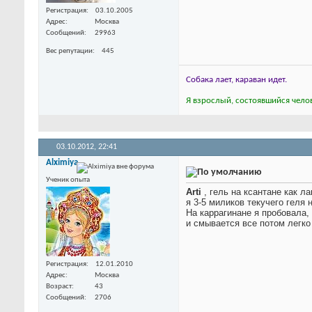
Регистрация
03.10.2005
Адрес
Москва
Сообщений
29963
Вес репутации
445
Собака лает, караван идет.
Я взрослый, состоявшийся челов
03.10.2012,
22:41
Alximiya
Ученик опыта
Arti
, гель на ксантане как л
я 3-5 миликов текучего геля 
На каррагинане я пробовала, 
и смывается все потом легко
Регистрация
12.01.2010
Адрес
Москва
Возраст
43
Сообщений
2706