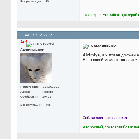
Вес репутации
80
..«всегда сомневайся, проверяй 
03.10.2012,
22:43
Arti
Администратор
Alximiya
, а хитозан должен 
Вы в какой момент наносите 
Регистрация
03.10.2005
Адрес
Москва
Сообщений
29963
Вес репутации
445
Собака лает, караван идет.
Я взрослый, состоявшийся челов