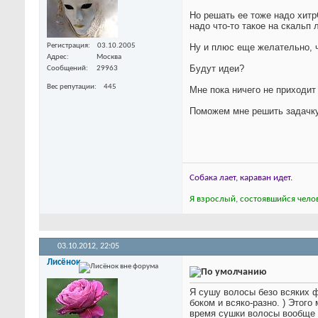
Но решать ее тоже надо хитрО
надо что-то такое на скальп 
Регистрация
03.10.2005
Ну и плюс еще желательно, ч
Адрес
Москва
Будут идеи?
Сообщений
29963
Вес репутации
445
Мне пока ничего не приходит
Поможем мне решить задачк
Собака лает, караван идет.
Я взрослый, состоявшийся челов
03.10.2012,
22:05
Лисёнок
Я сушу волосы безо всяких ф
боком и всяко-разно. ) Этог
время сушки волосы вообще н