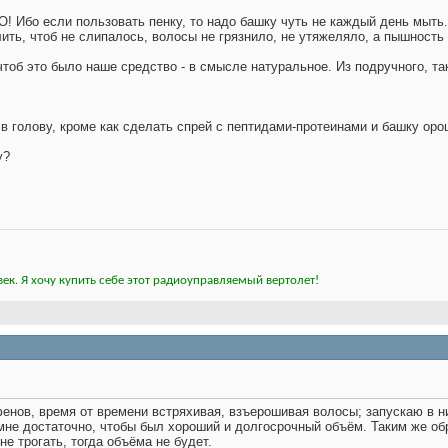
! Ибо если пользовать пенку, то надо башку чуть не каждый день мыть. А
лить, чтоб не слипалось, волосы не грязнило, не утяжеляло, а пышность
тоб это было наше средство - в смысле натуральное. Из подручного, так
 в голову, кроме как сделать спрей с пептидами-протеинами и башку ор
у?
ек. Я хочу купить себе этот радиоуправляемый вертолет!
енов, время от времени встряхивая, взъерошивая волосы; запускаю в ни
о мне достаточно, чтобы был хороший и долгосрочный объём. Таким же 
е трогать, тогда объёма не будет.