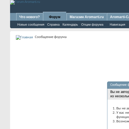
Что нового?
Форум
Магазин Aromarti.ru
Aromarti-C
Новые сообщения
Справка
Календарь
Опции форума
Навигация
Сообщение форума
Сообщение 
Вы не авто
из несколь
Вы не а
У вас н
функци
Возможн