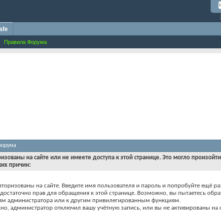
afe
Правила Форума
форума
ризованы на сайте или не имеете доступа к этой странице. Это могло произойт
ких причин:
вторизованы на сайте. Введите имя пользователя и пароль и попробуйте ещё ра
едостаточно прав для обращения к этой странице. Возможно, вы пытаетесь обра
ям администратора или к другим привилегированным функциям.
о, администратор отключил вашу учётную запись, или вы не активированы на с