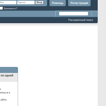
Помощь
Регистрация
Запомнить?
Расширенный поиск
и по одной
з.
титься к
айте.