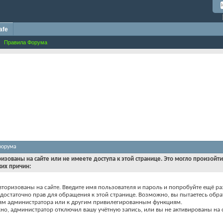
afe
Правила Форума
форума
ризованы на сайте или не имеете доступа к этой странице. Это могло произойт
ких причин:
вторизованы на сайте. Введите имя пользователя и пароль и попробуйте ещё ра
едостаточно прав для обращения к этой странице. Возможно, вы пытаетесь обра
ям администратора или к другим привилегированным функциям.
о, администратор отключил вашу учётную запись, или вы не активированы на с