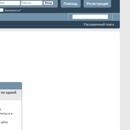
Помощь
Регистрация
Запомнить?
Расширенный поиск
и по одной
з.
титься к
айте.