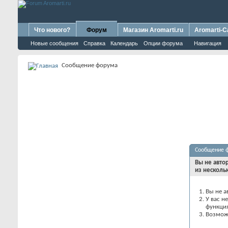
Что нового?
Форум
Магазин Aromarti.ru
Aromarti-C
Новые сообщения
Справка
Календарь
Опции форума
Навигация
Сообщение форума
Сообщение 
Вы не авто
из несколь
Вы не а
У вас н
функци
Возможн