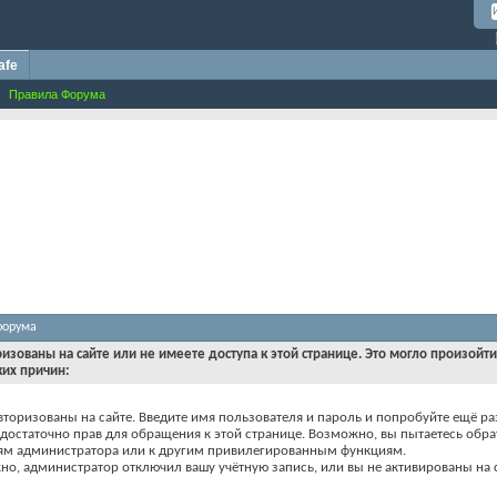
afe
Правила Форума
форума
ризованы на сайте или не имеете доступа к этой странице. Это могло произойт
ких причин:
вторизованы на сайте. Введите имя пользователя и пароль и попробуйте ещё ра
едостаточно прав для обращения к этой странице. Возможно, вы пытаетесь обра
ям администратора или к другим привилегированным функциям.
о, администратор отключил вашу учётную запись, или вы не активированы на с