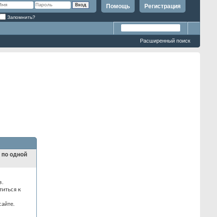
Помощь
Регистрация
Запомнить?
Расширенный поиск
и по одной
з.
титься к
айте.