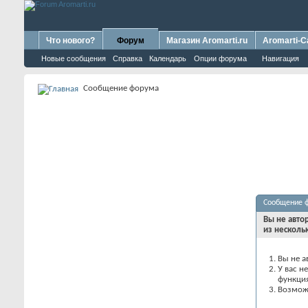
Что нового?
Форум
Магазин Aromarti.ru
Aromarti-C
Новые сообщения
Справка
Календарь
Опции форума
Навигация
Сообщение форума
Сообщение 
Вы не авто
из несколь
Вы не а
У вас н
функци
Возможн