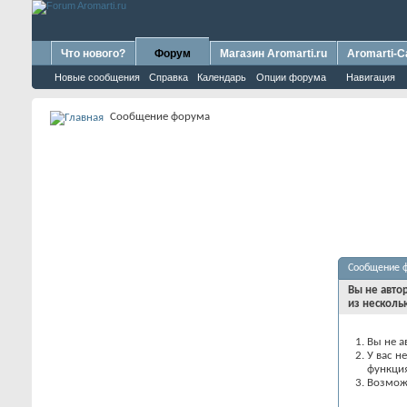
Что нового?
Форум
Магазин Aromarti.ru
Aromarti-C
Новые сообщения
Справка
Календарь
Опции форума
Навигация
Сообщение форума
Сообщение 
Вы не авто
из несколь
Вы не а
У вас н
функци
Возможн