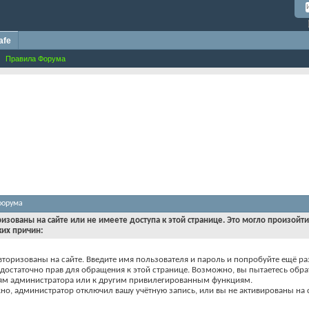
afe
Правила Форума
форума
ризованы на сайте или не имеете доступа к этой странице. Это могло произойт
ких причин:
вторизованы на сайте. Введите имя пользователя и пароль и попробуйте ещё ра
едостаточно прав для обращения к этой странице. Возможно, вы пытаетесь обра
ям администратора или к другим привилегированным функциям.
о, администратор отключил вашу учётную запись, или вы не активированы на с