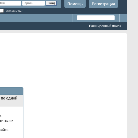
Помощь
Регистрация
Запомнить?
Расширенный поиск
и по одной
з.
титься к
айте.