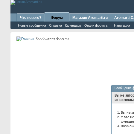
Что нового?
Форум
Магазин Aromarti.ru
Aromarti-C
Новые сообщения
Справка
Календарь
Опции форума
Навигация
Сообщение форума
Сообщение 
Вы не авто
из несколь
Вы не а
У вас н
функци
Возможн