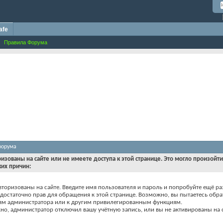
afe
Правила Форума
форума
ризованы на сайте или не имеете доступа к этой странице. Это могло произойт
ких причин:
вторизованы на сайте. Введите имя пользователя и пароль и попробуйте ещё ра
едостаточно прав для обращения к этой странице. Возможно, вы пытаетесь обра
ям администратора или к другим привилегированным функциям.
о, администратор отключил вашу учётную запись, или вы не активированы на с