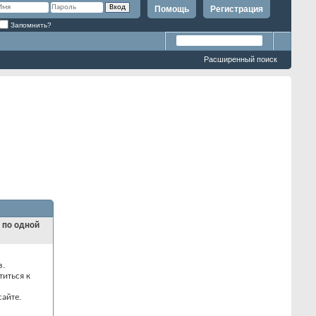
Помощь
Регистрация
Запомнить?
Расширенный поиск
и по одной
з.
титься к
айте.