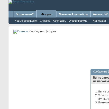
Что нового?
Форум
Магазин Aromarti.ru
Aromarti-C
Новые сообщения
Справка
Календарь
Опции форума
Навигация
Сообщение форума
Сообщение 
Вы не авто
из несколь
Вы не а
У вас н
функци
Возможн