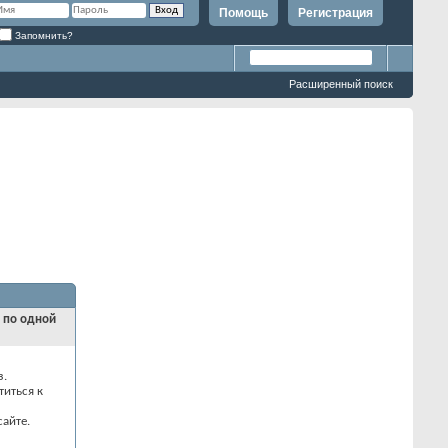
Помощь
Регистрация
Запомнить?
Расширенный поиск
и по одной
з.
титься к
айте.