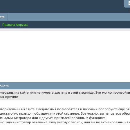
afe
Правила Форума
форума
ризованы на сайте или не имеете доступа к этой странице. Это могло произойт
ких причин:
вторизованы на сайте. Введите имя пользователя и пароль и попробуйте ещё ра
едостаточно прав для обращения к этой странице. Возможно, вы пытаетесь обра
ям администратора или к другим привилегированным функциям.
о, администратор отключил вашу учётную запись, или вы не активированы на с