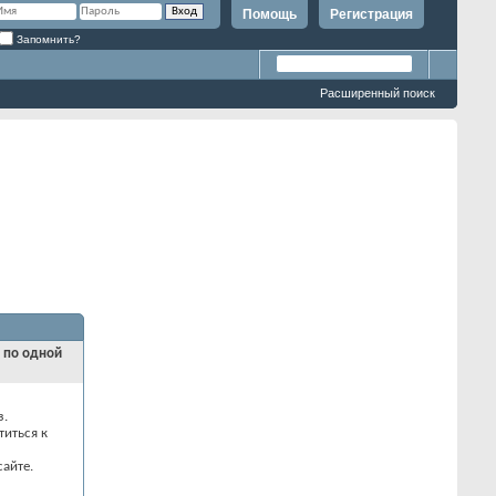
Помощь
Регистрация
Запомнить?
Расширенный поиск
и по одной
з.
титься к
айте.