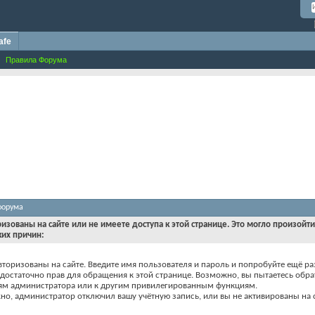
afe
Правила Форума
форума
ризованы на сайте или не имеете доступа к этой странице. Это могло произойт
ких причин:
вторизованы на сайте. Введите имя пользователя и пароль и попробуйте ещё ра
едостаточно прав для обращения к этой странице. Возможно, вы пытаетесь обра
ям администратора или к другим привилегированным функциям.
о, администратор отключил вашу учётную запись, или вы не активированы на с