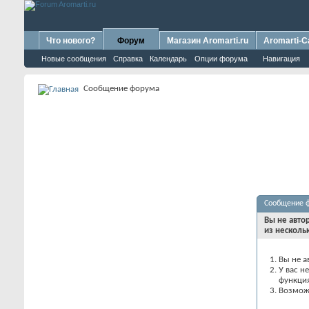
Что нового?
Форум
Магазин Aromarti.ru
Aromarti-C
Новые сообщения
Справка
Календарь
Опции форума
Навигация
Сообщение форума
Сообщение 
Вы не авто
из несколь
Вы не а
У вас н
функци
Возможн