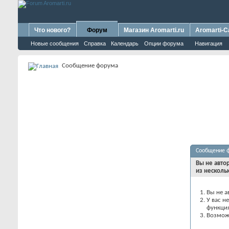
Что нового?
Форум
Магазин Aromarti.ru
Aromarti-C
Новые сообщения
Справка
Календарь
Опции форума
Навигация
Сообщение форума
Сообщение 
Вы не авто
из несколь
Вы не а
У вас н
функци
Возможн