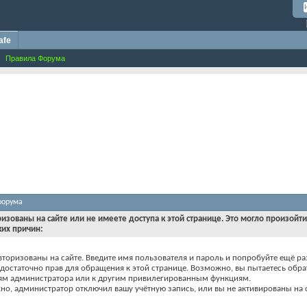
afe
Правила Форума
форума
ризованы на сайте или не имеете доступа к этой странице. Это могло произойт
ких причин:
вторизованы на сайте. Введите имя пользователя и пароль и попробуйте ещё ра
едостаточно прав для обращения к этой странице. Возможно, вы пытаетесь обра
ям администратора или к другим привилегированным функциям.
о, администратор отключил вашу учётную запись, или вы не активированы на с