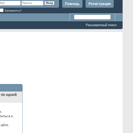
Помощь
Регистрация
Запомнить?
Расширенный поиск
и по одной
з.
титься к
айте.