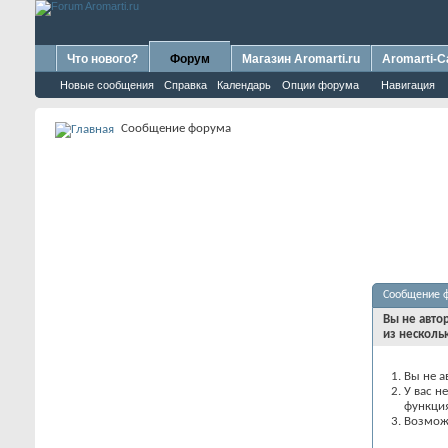
Что нового?
Форум
Магазин Aromarti.ru
Aromarti-C
Новые сообщения
Справка
Календарь
Опции форума
Навигация
Сообщение форума
Сообщение 
Вы не авто
из несколь
Вы не а
У вас н
функци
Возможн