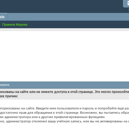
afe
Правила Форума
форума
ризованы на сайте или не имеете доступа к этой странице. Это могло произойт
ких причин:
вторизованы на сайте. Введите имя пользователя и пароль и попробуйте ещё ра
едостаточно прав для обращения к этой странице. Возможно, вы пытаетесь обра
ям администратора или к другим привилегированным функциям.
о, администратор отключил вашу учётную запись, или вы не активированы на с