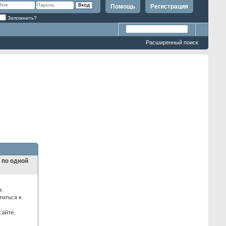
Помощь
Регистрация
Запомнить?
Расширенный поиск
и по одной
з.
титься к
айте.