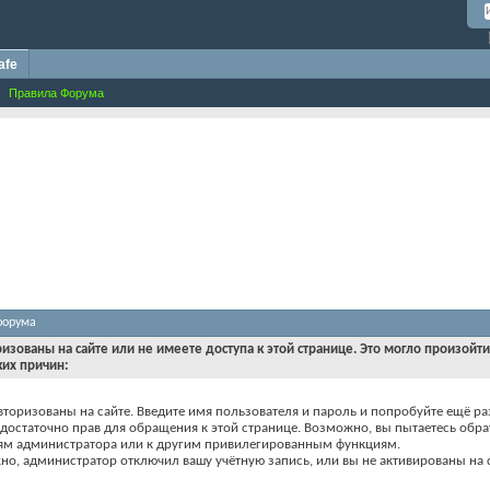
afe
Правила Форума
форума
ризованы на сайте или не имеете доступа к этой странице. Это могло произойт
ких причин:
вторизованы на сайте. Введите имя пользователя и пароль и попробуйте ещё ра
едостаточно прав для обращения к этой странице. Возможно, вы пытаетесь обра
ям администратора или к другим привилегированным функциям.
о, администратор отключил вашу учётную запись, или вы не активированы на с