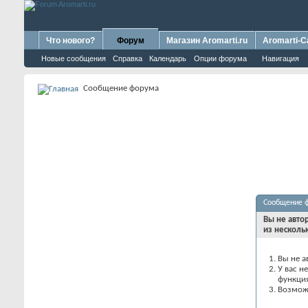
Что нового?
Форум
Магазин Aromarti.ru
Aromarti-C
Новые сообщения
Справка
Календарь
Опции форума
Навигация
Сообщение форума
Сообщение 
Вы не авто
из несколь
Вы не а
У вас н
функци
Возможн