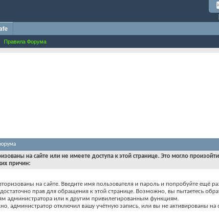
afe
Правила Форума
форума
ризованы на сайте или не имеете доступа к этой странице. Это могло произойт
ких причин:
вторизованы на сайте. Введите имя пользователя и пароль и попробуйте ещё ра
едостаточно прав для обращения к этой странице. Возможно, вы пытаетесь обра
ям администратора или к другим привилегированным функциям.
о, администратор отключил вашу учётную запись, или вы не активированы на с