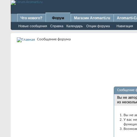
Что нового?
Форум
Магазин Aromarti.ru
Aromarti-C
Новые сообщения
Справка
Календарь
Опции форума
Навигация
Сообщение форума
Сообщение 
Вы не авто
из несколь
Вы не а
У вас н
функци
Возможн