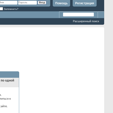
Помощь
Регистрация
Запомнить?
Расширенный поиск
и по одной
з.
титься к
айте.