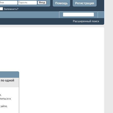
Помощь
Регистрация
Запомнить?
Расширенный поиск
и по одной
з.
титься к
айте.