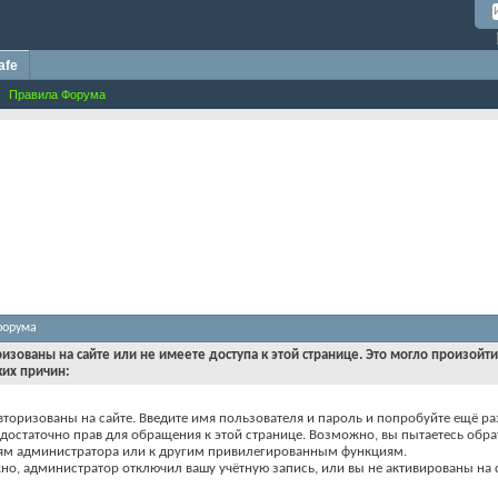
afe
Правила Форума
форума
ризованы на сайте или не имеете доступа к этой странице. Это могло произойт
ких причин:
вторизованы на сайте. Введите имя пользователя и пароль и попробуйте ещё ра
едостаточно прав для обращения к этой странице. Возможно, вы пытаетесь обра
ям администратора или к другим привилегированным функциям.
о, администратор отключил вашу учётную запись, или вы не активированы на с