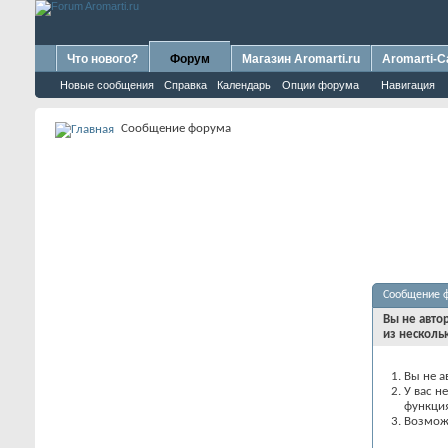
Что нового?
Форум
Магазин Aromarti.ru
Aromarti-C
Новые сообщения
Справка
Календарь
Опции форума
Навигация
Сообщение форума
Сообщение 
Вы не авто
из несколь
Вы не а
У вас н
функци
Возможн