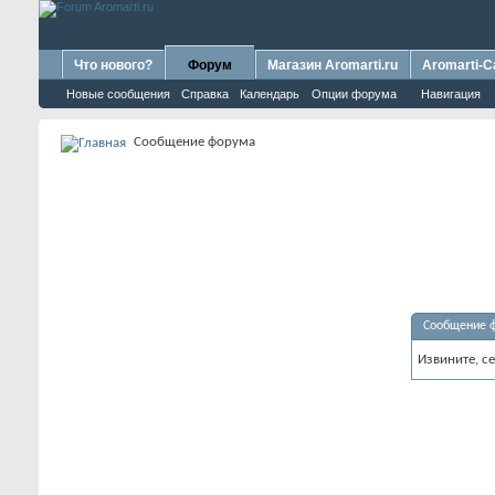
Что нового?
Форум
Магазин Aromarti.ru
Aromarti-C
Новые сообщения
Справка
Календарь
Опции форума
Навигация
Сообщение форума
Сообщение 
Извините, с