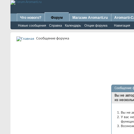
Что нового?
Форум
Магазин Aromarti.ru
Aromarti-C
Новые сообщения
Справка
Календарь
Опции форума
Навигация
Сообщение форума
Сообщение 
Вы не авто
из несколь
Вы не а
У вас н
функци
Возможн