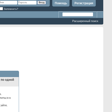
Помощь
Регистрация
Запомнить?
Расширенный поиск
и по одной
з.
титься к
айте.