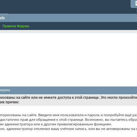
afe
Правила Форума
форума
ризованы на сайте или не имеете доступа к этой странице. Это могло произойт
ких причин:
вторизованы на сайте. Введите имя пользователя и пароль и попробуйте ещё ра
едостаточно прав для обращения к этой странице. Возможно, вы пытаетесь обра
ям администратора или к другим привилегированным функциям.
о, администратор отключил вашу учётную запись, или вы не активированы на с