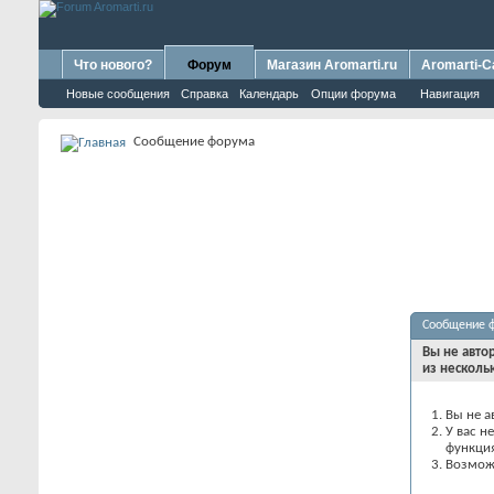
Что нового?
Форум
Магазин Aromarti.ru
Aromarti-C
Новые сообщения
Справка
Календарь
Опции форума
Навигация
Сообщение форума
Сообщение 
Вы не авто
из несколь
Вы не а
У вас н
функци
Возможн