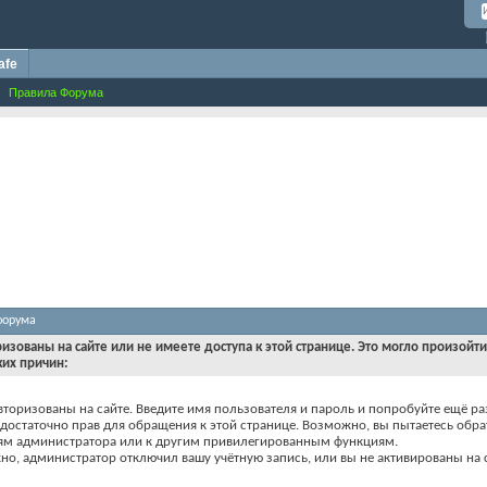
afe
Правила Форума
форума
ризованы на сайте или не имеете доступа к этой странице. Это могло произойт
ких причин:
вторизованы на сайте. Введите имя пользователя и пароль и попробуйте ещё ра
едостаточно прав для обращения к этой странице. Возможно, вы пытаетесь обра
ям администратора или к другим привилегированным функциям.
о, администратор отключил вашу учётную запись, или вы не активированы на с