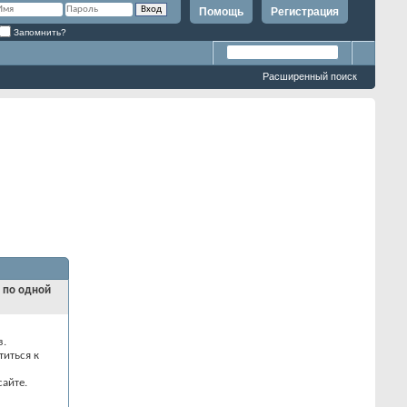
Помощь
Регистрация
Запомнить?
Расширенный поиск
и по одной
з.
титься к
айте.