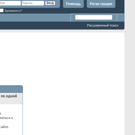
Помощь
Регистрация
Запомнить?
Расширенный поиск
и по одной
з.
титься к
айте.