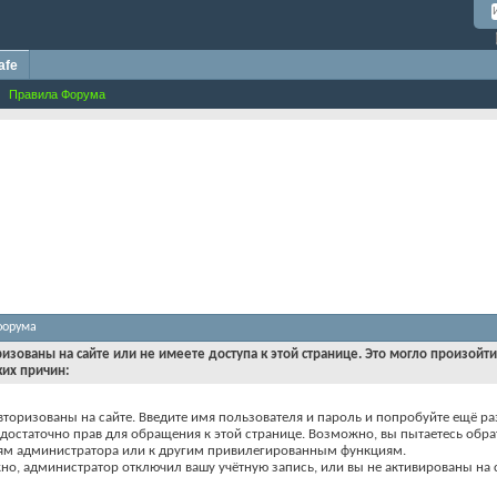
afe
Правила Форума
форума
ризованы на сайте или не имеете доступа к этой странице. Это могло произойт
ких причин:
вторизованы на сайте. Введите имя пользователя и пароль и попробуйте ещё ра
едостаточно прав для обращения к этой странице. Возможно, вы пытаетесь обра
ям администратора или к другим привилегированным функциям.
о, администратор отключил вашу учётную запись, или вы не активированы на с