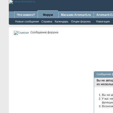
Что нового?
Форум
Магазин Aromarti.ru
Aromarti-C
Новые сообщения
Справка
Календарь
Опции форума
Навигация
Сообщение форума
Сообщение 
Вы не авто
из несколь
Вы не а
У вас н
функци
Возможн