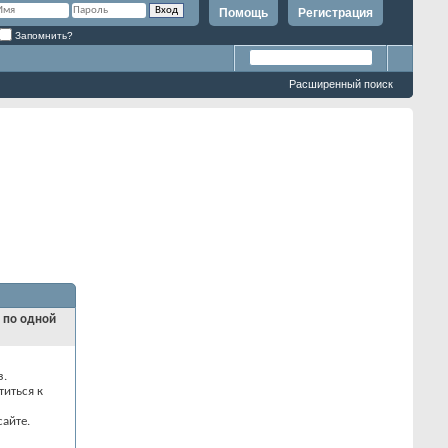
Помощь
Регистрация
Запомнить?
Расширенный поиск
и по одной
з.
титься к
айте.