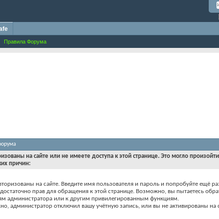
afe
Правила Форума
форума
ризованы на сайте или не имеете доступа к этой странице. Это могло произойт
ких причин:
вторизованы на сайте. Введите имя пользователя и пароль и попробуйте ещё ра
едостаточно прав для обращения к этой странице. Возможно, вы пытаетесь обра
ям администратора или к другим привилегированным функциям.
о, администратор отключил вашу учётную запись, или вы не активированы на с