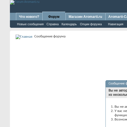
Что нового?
Форум
Магазин Aromarti.ru
Aromarti-C
Новые сообщения
Справка
Календарь
Опции форума
Навигация
Сообщение форума
Сообщение 
Вы не авто
из несколь
Вы не а
У вас н
функци
Возможн