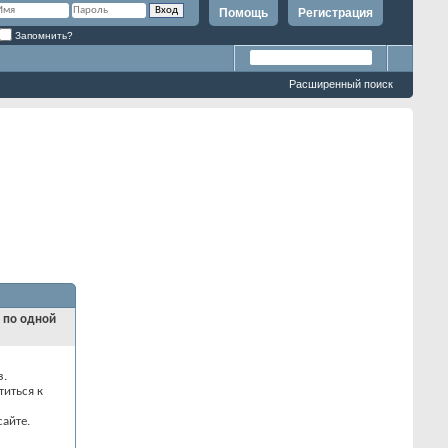
Помощь
Регистрация
Запомнить?
Расширенный поиск
и по одной
з.
титься к
айте.