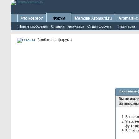
Что нового?
Форум
Магазин Aromarti.ru
Aromarti-C
Новые сообщения
Справка
Календарь
Опции форума
Навигация
Сообщение форума
Сообщение 
Вы не авто
из несколь
Вы не а
У вас н
функци
Возможн