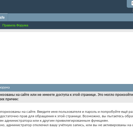
afe
Правила Форума
форума
ризованы на сайте или не имеете доступа к этой странице. Это могло произойт
ких причин:
вторизованы на сайте. Введите имя пользователя и пароль и попробуйте ещё ра
едостаточно прав для обращения к этой странице. Возможно, вы пытаетесь обра
ям администратора или к другим привилегированным функциям.
о, администратор отключил вашу учётную запись, или вы не активированы на с