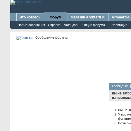
Что нового?
Форум
Магазин Aromarti.ru
Aromarti-C
Новые сообщения
Справка
Календарь
Опции форума
Навигация
Сообщение форума
Сообщение 
Вы не авто
из несколь
Вы не а
У вас н
функци
Возможн