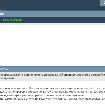
afe
Правила Форума
форума
ризованы на сайте или не имеете доступа к этой странице. Это могло произойт
ких причин:
вторизованы на сайте. Введите имя пользователя и пароль и попробуйте ещё ра
едостаточно прав для обращения к этой странице. Возможно, вы пытаетесь обра
ям администратора или к другим привилегированным функциям.
о, администратор отключил вашу учётную запись, или вы не активированы на с