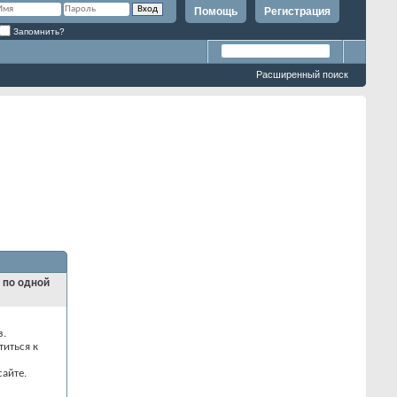
Помощь
Регистрация
Запомнить?
Расширенный поиск
и по одной
з.
титься к
айте.