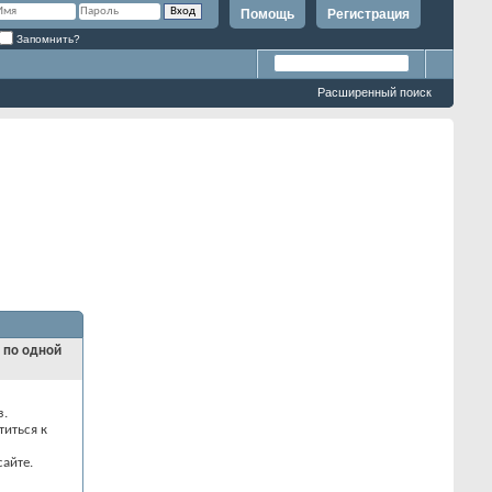
Помощь
Регистрация
Запомнить?
Расширенный поиск
и по одной
з.
титься к
айте.