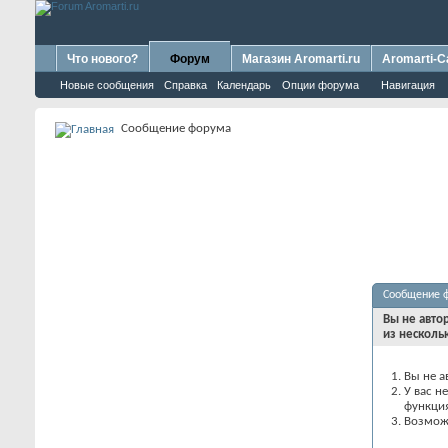
Что нового?
Форум
Магазин Aromarti.ru
Aromarti-C
Новые сообщения
Справка
Календарь
Опции форума
Навигация
Сообщение форума
Сообщение 
Вы не авто
из несколь
Вы не а
У вас н
функци
Возможн