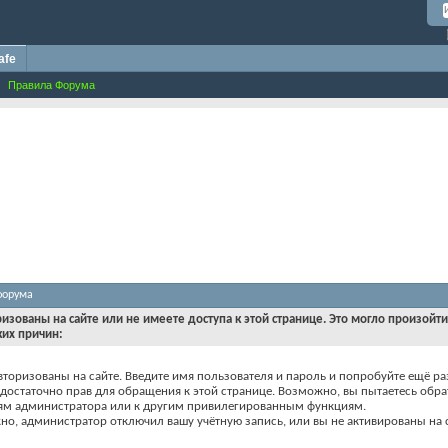
afe
Правила Форума
форума
ризованы на сайте или не имеете доступа к этой странице. Это могло произойт
ких причин:
вторизованы на сайте. Введите имя пользователя и пароль и попробуйте ещё ра
едостаточно прав для обращения к этой странице. Возможно, вы пытаетесь обра
ям администратора или к другим привилегированным функциям.
о, администратор отключил вашу учётную запись, или вы не активированы на с