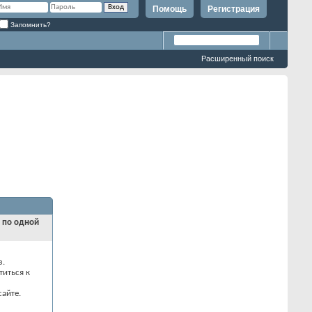
Помощь
Регистрация
Запомнить?
Расширенный поиск
и по одной
з.
титься к
айте.