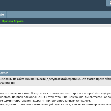
afe
Правила Форума
форума
ризованы на сайте или не имеете доступа к этой странице. Это могло произойт
ких причин:
вторизованы на сайте. Введите имя пользователя и пароль и попробуйте ещё ра
едостаточно прав для обращения к этой странице. Возможно, вы пытаетесь обра
ям администратора или к другим привилегированным функциям.
о, администратор отключил вашу учётную запись, или вы не активированы на с