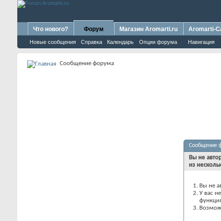
Что нового?
Форум
Магазин Aromarti.ru
Aromarti-C
Новые сообщения
Справка
Календарь
Опции форума
Навигация
Сообщение форума
Сообщение 
Вы не авто
из несколь
Вы не а
У вас н
функци
Возможн