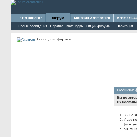
Что нового?
Форум
Магазин Aromarti.ru
Aromarti-C
Новые сообщения
Справка
Календарь
Опции форума
Навигация
Сообщение форума
Сообщение 
Вы не авто
из несколь
Вы не а
У вас н
функци
Возможн