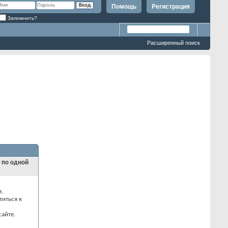
Помощь
Регистрация
Запомнить?
Расширенный поиск
и по одной
з.
титься к
айте.