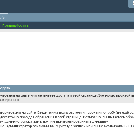
afe
Правила Форума
форума
ризованы на сайте или не имеете доступа к этой странице. Это могло произойт
ких причин:
вторизованы на сайте. Введите имя пользователя и пароль и попробуйте ещё ра
едостаточно прав для обращения к этой странице. Возможно, вы пытаетесь обра
ям администратора или к другим привилегированным функциям.
о, администратор отключил вашу учётную запись, или вы не активированы на с