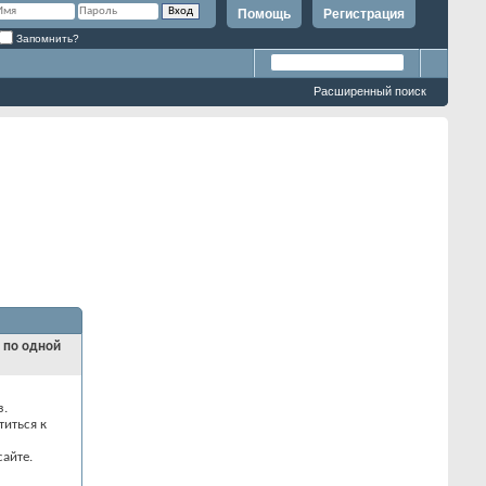
Помощь
Регистрация
Запомнить?
Расширенный поиск
и по одной
з.
титься к
айте.