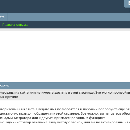
afe
Правила Форума
форума
ризованы на сайте или не имеете доступа к этой странице. Это могло произойт
ких причин:
вторизованы на сайте. Введите имя пользователя и пароль и попробуйте ещё ра
едостаточно прав для обращения к этой странице. Возможно, вы пытаетесь обра
ям администратора или к другим привилегированным функциям.
о, администратор отключил вашу учётную запись, или вы не активированы на с