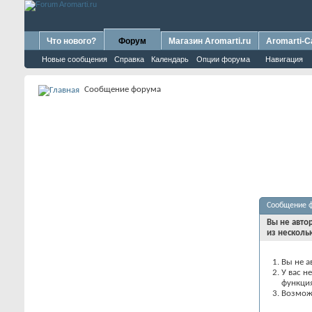
Что нового?
Форум
Магазин Aromarti.ru
Aromarti-C
Новые сообщения
Справка
Календарь
Опции форума
Навигация
Сообщение форума
Сообщение 
Вы не авто
из несколь
Вы не а
У вас н
функци
Возможн